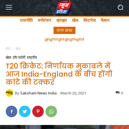
राजनीति
मनोरंजन
क्राइम
खेल
फिटनेस
फैशन
ताजा खबर
अयोध्या में लता मंगेशकर चौक का सीएम योगी ने किया उद्घाटन
होम
खेल
खेल
टॉप स्टोरी
राष्ट्रीय
T20 क्रिकेट: निर्णायक मुकाबले में
आज India-England के बीच होंगी
कांटे की टक्कर
By
Saksham News India
March 20, 2021
0