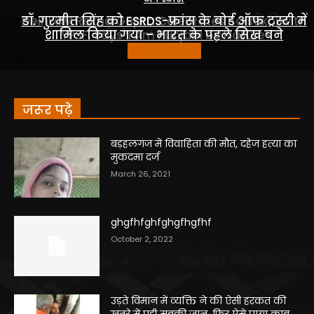
जरूर पढ़े
बड़हलगंज में विवाहिता की मौत, दहेज हत्या का
मुकदमा दर्ज
March 26, 2021
ghgfhfghfghgfhgfhf
October 2, 2022
उड़ते विमान में व्यक्ति ने की ऐसी हरकत की
खतरे में पड़ी सबकी जान, फिर ऐसे पाया काबू