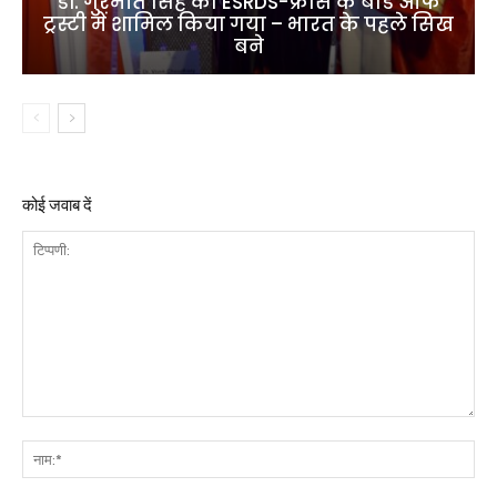
डॉ. गुरमीत सिंह को ESRDS-फ्रांस के बोर्ड ऑफ
ट्रस्टी में शामिल किया गया – भारत के पहले सिख
बने
कोई जवाब दें