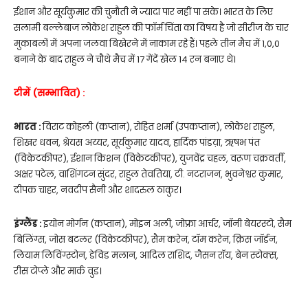
ईशान और सूर्यकुमार की चुनौती ने ज्यादा पार नहीं पा सके। भारत के लिए
सलामी बल्लेबाज लोकेश राहुल की फॉर्म चिंता का विषय है जो सीरीज के चार
मुकाबलों में अपना जलवा बिखेरने में नाकाम रहे हैं। पहले तीन मैच में 1,0,0
बनाने के बाद राहुल ने चौथे मैच में 17 गेंदें खेल 14 रन बनाए थे।
टीमें (सम्भावित) :
भारत :
विराट कोहली (कप्तान), रोहित शर्मा (उपकप्तान), लोकेश राहुल,
शिखर धवन, श्रेयस अय्यर, सूर्यकुमार यादव, हार्दिक पांडय़ा, ऋषभ पंत
(विकेटकीपर), ईशान किशन (विकेटकीपर), युजवेंद्र चहल, वरूण चक्रवर्ती,
अक्षर पटेल, वाशिंगटन सुंदर, राहुल तेवतिया, टी. नटराजन, भुवनेश्वर कुमार,
दीपक चाहर, नवदीप सैनी और शादरुल ठाकुर।
इंग्लैंड :
इयोन मोर्गन (कप्तान), मोइन अली, जोफ्रा आर्चर, जॉनी बेयरस्टो, सैम
बिलिंग्स, जोस बटलर (विकेटकीपर), सैम करेन, टॉम करेन, क्रिस जॉर्डन,
लियाम लिविंग्स्टोन, डेविड मलान, आदिल राशिद, जैसन रॉय, बेन स्टोक्स,
रीस टोप्ले और मार्क वुड।