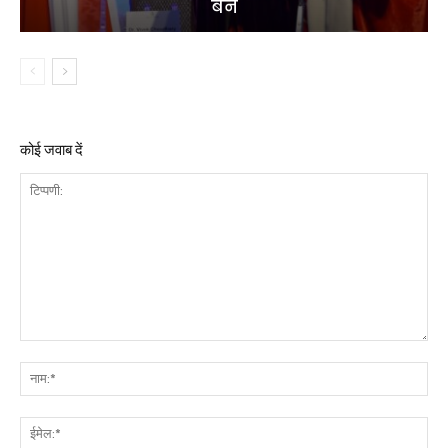
बने
कोई जवाब दें