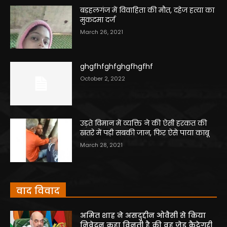
बड़हलगंज में विवाहिता की मौत, दहेज हत्या का
मुकदमा दर्ज
March 26, 2021
ghgfhfghfghgfhgfhf
October 2, 2022
उड़ते विमान में व्यक्ति ने की ऐसी हरकत की
खतरे में पड़ी सबकी जान, फिर ऐसे पाया काबू
March 28, 2021
वाद विवाद
अमित शाह ने असदुद्दीन ओवैसी से किया
निवेदन कहा विनती है की वह जेड कैटेगरी