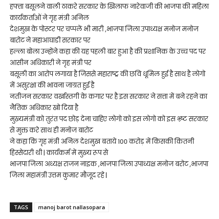
हफ्ता बसूलने वाली ठाकरे सरकार के खिलाफ नारेवाजी की भाजपा की महिला
कार्यकर्ताओं ने गृह मंत्री अनिल
देशमुख के पोस्टर पर चप्पलें भी मारी ,भाजपा जिला उपाध्यक्ष मनोज मनोज
बारोट ने महाआघाडी सरकार पर
हल्ला बोला उन्होंने कहा की यह पहली बार हुआ है की प्रशानिक के उच्च पद पर
आसीन अधिकारी ने गृह मंत्री पर
बसूली का आरोप लगाया है जिससे महाराष्ट्र की छवि धूमिल हुई है साथ है लोगो
में असुरक्षा की भावना जाग्रत हुई है
नतीजन सरकार वर्खास्तगी के कगार पर है इस सरकार ने सत्ता में बने रहने का
नैतिक अधिकार खो दिया है
मुख्यमंत्री को तुरंत पद छोड़ देना चाहिए लोगो को इस लोगो को इस भ्र्ष्ट सरकार
से मुक्त करे साथ ही मनोज बारोट
ने कहा कि गृह मंत्री अनिल देशमुख बताये 100 करोड़ में किसकी कितनी
हिस्सेदारी थी | कार्यकर्म में मुख्य रूप से
भाजपा जिला अध्यक्ष राजन नाइक ,भाजपा जिला उपाध्यक्ष मनोज बरोट ,भाजपा
जिला महामंत्री उत्तम कुमार मौजूद रहे |
TAGS
manoj barot nallasopara