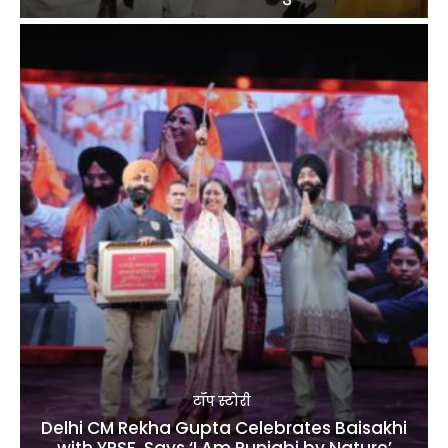
टॉप स्टोरी
Delhi CM Rekha Gupta Celebrates Baisakhi
with YPSF, Says ‘I Am Punjabi by Nature’