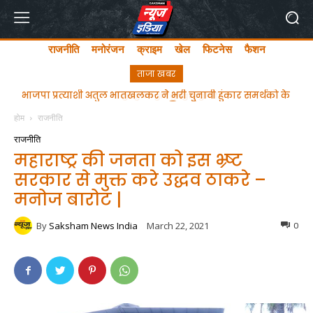
राजनीति
मनोरंजन
क्राइम
खेल
फिटनेस
फैशन
ताजा खबर
ghgfhfghfghgfhgfhf
होम
राजनीति
राजनीति
महाराष्ट्र की जनता को इस भ्र्ष्ट
सरकार से मुक्त करे उद्धव ठाकरे –
मनोज बारोट |
By
Saksham News India
March 22, 2021
0