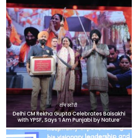
टॉप स्टोरी
Delhi CM Rekha Gupta Celebrates Baisakhi
with YPSF, Says ‘I Am Punjabi by Nature’