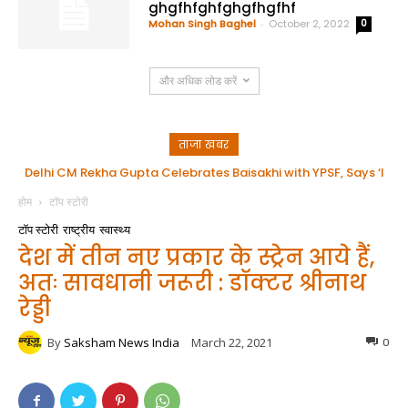
ghgfhfghfghgfhgfhf
Mohan Singh Baghel
-
October 2, 2022
0
और अधिक लोड करें