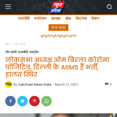
राजनीति
मनोरंजन
क्राइम
खेल
फिटनेस
फैशन
ताजा खबर
अयोध्या में लता मंगेशकर चौक का सीएम योगी ने किया उद्घाटन
होम
टॉप स्टोरी
टॉप स्टोरी
राजनीति
राष्ट्रीय
लोकसभा अध्यक्ष ओम बिरला कोरोना
पॉजिटिव, दिल्ली के AIIMS हैं भर्ती,
हालत स्थिर
By
Saksham News India
March 21, 2021
0