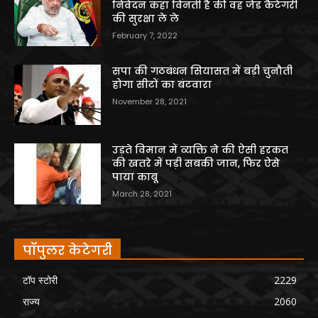
निवेदन कहा विनती है की वह जेड कैटेगरी
की सुरक्षा ले ले
February 7, 2022
सपा की गठबंधन सियासत में बड़ी चुनौती
होगा सीटों का बंटवारा
November 28, 2021
उड़ते विमान में व्यक्ति ने की ऐसी हरकत
की खतरे में पड़ी सबकी जान, फिर ऐसे
पाया काबू
March 28, 2021
पॉपुलर केटेगरी
टॉप स्टोरी
2229
राज्य
2060