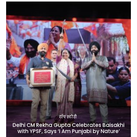
टॉप स्टोरी
Delhi CM Rekha Gupta Celebrates Baisakhi
with YPSF, Says ‘I Am Punjabi by Nature’