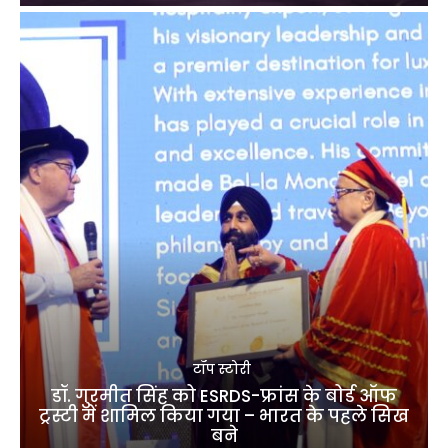
टॉप स्टोरी
डॉ. गुरमीत सिंह को ESRDS-फ्रांस के बोर्ड ऑफ
ट्रस्टी में शामिल किया गया – भारत के पहले सिख
बने