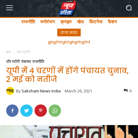
राजनीति
मनोरंजन
क्राइम
खेल
फिटनेस
फैशन
ताजा खबर
ghgfhfghfghgfhgfhf
होम
टॉप स्टोरी
टॉप स्टोरी
पंचायत
राजनीति
यूपी में 4 चरणों में होंगे पंचायत चुनाव,
2 मई को नतीजे
By
Saksham News India
March 26, 2021
0