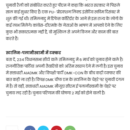
चुनावी रैली को संबोधित करते हुए पीएम ने कहा कि भारत सरकार ने पिछले
साल कई सुधार किए हैं। एक PLI- प्रोडक्शन लिंक्ड इंसेंटिव स्कीम दिसंबर में
शुरू की गई थी। तमिलनाडु में डिफेंस कॉरिडोर के आने से इस राज्य के लोगों के
कई लाभ मिलेंगे। कांग्रेस-डीएमके के नेताओं के भाषण में आपको देने के लिए
कुछ भी सकारात्मक नहीं है, वो मुश्किल से अपने विजन और काम की बात
करते हैं।
स्टालिन-पलानीस्वामी में टक्कर
बता दें, 234 विधानसभा सीटों वाले तमिलनाडु में 6 मार्च को चुनाव होने वाले हैं।
राजनीतिक पार्टियां अपनी तैयारियों को अंतिम स्वरुप देने में लगी है। इस चुनाव
में सत्ताधारी AIADMK और विपक्षी पार्टी DMK-CON के बीच कड़ी टक्कर की
बात कही जा रही है। विपक्ष DMK चीफ एम के स्टालिन के चेहरे पर चुनावी दंगल
में हैं। तो वहीं, सत्ताधारी AIADMK मौजूदा सीएम ई पलानीस्वामी के चेहरे पर
चुनाव लड़ रही है। चुनाव परिणाम की घोषणा 2 मई को होने वाली है।