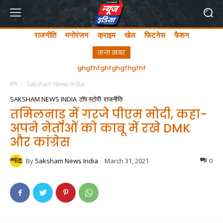
राजनीति
मनोरंजन
क्राइम
खेल
फिटनेस
फैशन
ताजा खबर
अयोध्या में लता मंगेशकर चौक का सीएम योगी ने किया उद्घाटन
होम
Saksham News India
SAKSHAM NEWS INDIA
टॉप स्टोरी
राजनीति
तमिलनाडु में गरजे पीएम मोदी, कहा-
अपने नेताओं को काबू में रखे DMK
और कांग्रेस
By
Saksham News India
March 31, 2021
0