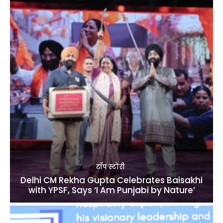
टॉप स्टोरी
Delhi CM Rekha Gupta Celebrates Baisakhi
with YPSF, Says ‘I Am Punjabi by Nature’