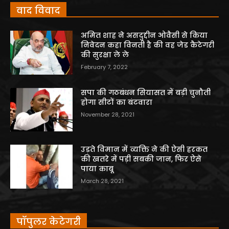
वाद विवाद
अमित शाह ने असदुद्दीन ओवैसी से किया
निवेदन कहा विनती है की वह जेड कैटेगरी
की सुरक्षा ले ले
February 7, 2022
सपा की गठबंधन सियासत में बड़ी चुनौती
होगा सीटों का बंटवारा
November 28, 2021
उड़ते विमान में व्यक्ति ने की ऐसी हरकत
की खतरे में पड़ी सबकी जान, फिर ऐसे
पाया काबू
March 28, 2021
पॉपुलर केटेगरी