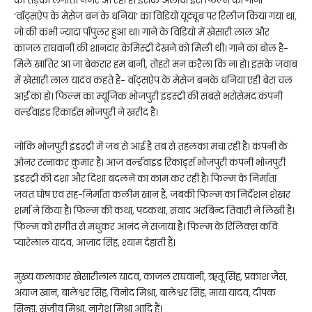
का तड़का लगाती नजर आ रही हैं। इसके अलावा इस फिल्म का गाना
‘वॉट्सऐप के मेसेज बन के धनिया’ का विडियो यूट्यूब पर रिलीज किया गया था,
जो की कभी ज्यादा पॉपुलर हुआ था। गाने के विडियो में खेसारी लाल और
काजल राघवानी की शानदार केमिस्ट्री देखने को मिली थी। गाने का बोल है-
मिले खातिर आ जा बेकरार हम बानी, तोहरो मन करैला कि ना हो। इसके जवाब
में खेसारी लाल यादव कहते हैं- वॉट्सऐप के मेसेज बनके धनिया एही बेरा चल
आईं का हो। फिल्म का म्यूजिक भोजपुरी इंडस्ट्री की सबसे भरोसेमंद कंपनी
वर्ल्डवाइड रिकार्डस भोजपुरी ने खरीद है।
जोकि भोजपुरी इंडस्ट्री में जब से आई है तब से तहलका मचा रही है। कंपनी के
ओनर रत्नाकर कुमार है। आज वर्ल्डवाइड रिकार्ड्स भोजपुरी कंपनी भोजपुरी
इंडस्ट्री की दशा और दिशा बदलने का काम कर रही है। फिल्म के निर्माता
जयंत घोष एवं सह-निर्माता कलीम खान हैं, जबकी फिल्म का निर्देशन शेखर
शर्मा ने किया है। फिल्म की कथा, पटकथा, संवाद अरबिन्द तिवारी ने लिखी है।
फिल्म को संगीत से मधुकर आनंद ने सजाया है। फिल्म के रिलिक्स कवि
प्यारेलाल यादव, आजाद सिंह, श्याम देहाती हैं।
मुख्य कलाकार खेसारीलाल यादव, काजल राघवानी, ऋतू सिंह, प्रकाश जैस,
अयाज खान, बालेश्वर सिंह, विनोद मिश्रा, बालेश्वर सिंह, माया यादव, दीपक
सिन्हा, संजीव मिश्रा, नागेश मिश्रा आदि हैं।