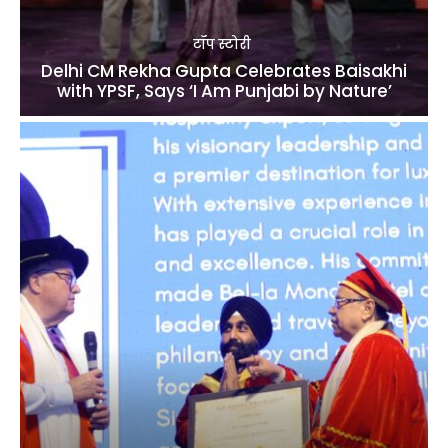
टॉप स्टोरी
Delhi CM Rekha Gupta Celebrates Baisakhi
with YPSF, Says ‘I Am Punjabi by Nature’