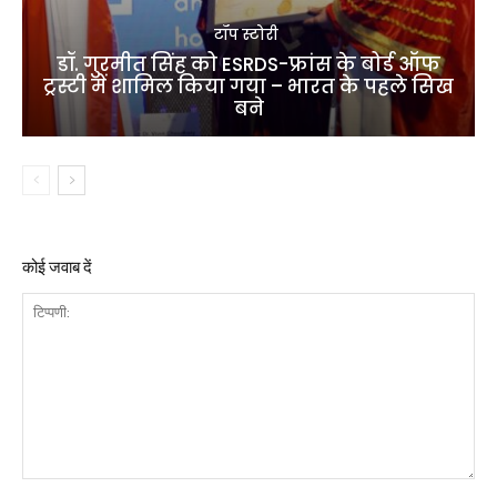
टॉप स्टोरी
डॉ. गुरमीत सिंह को ESRDS-फ्रांस के बोर्ड ऑफ
ट्रस्टी में शामिल किया गया – भारत के पहले सिख
बने
कोई जवाब दें