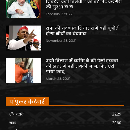
निवेदन कहा विनती है की वह जेड कैटेगरी
की सुरक्षा ले ले
February 7, 2022
सपा की गठबंधन सियासत में बड़ी चुनौती
होगा सीटों का बंटवारा
November 28, 2021
उड़ते विमान में व्यक्ति ने की ऐसी हरकत
की खतरे में पड़ी सबकी जान, फिर ऐसे
पाया काबू
March 28, 2021
पॉपुलर केटेगरी
टॉप स्टोरी
2229
राज्य
2060