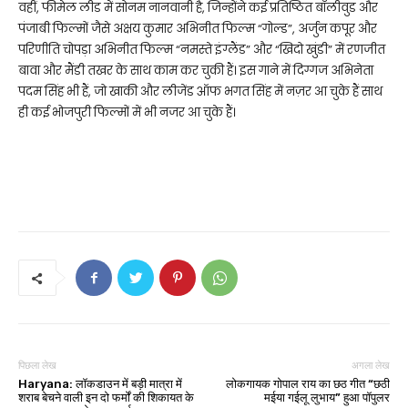
वहीं, फीमेल लीड में सोनम नानवानी है, जिन्होंने कई प्रतिष्ठित बॉलीवुड और
पंजाबी फिल्मों जैसे अक्षय कुमार अभिनीत फिल्म “गोल्ड”, अर्जुन कपूर और
परिणीति चोपड़ा अभिनीत फिल्म “नमस्ते इंग्लैंड” और “खिदो खुंडी” में रणजीत
बावा और मैंडी तखर के साथ काम कर चुकी हैं। इस गाने में दिग्गज अभिनेता
पदम सिंह भी हैं, जो खाकी और लीजेंड ऑफ भगत सिंह में नज़र आ चुके हैं साथ
ही कई भोजपुरी फिल्मों में भी नजर आ चुके हैं।
पिछला लेख
अगला लेख
Haryana: लॉकडाउन में बड़ी मात्रा में
लोकगायक गोपाल राय का छठ गीत “छठी
शराब बेचने वाली इन दो फर्मों की शिकायत के
मईया गईलू लुभाय” हुआ पॉपुलर