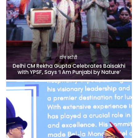
टॉप स्टोरी
Delhi CM Rekha Gupta Celebrates Baisakhi
with YPSF, Says ‘I Am Punjabi by Nature’