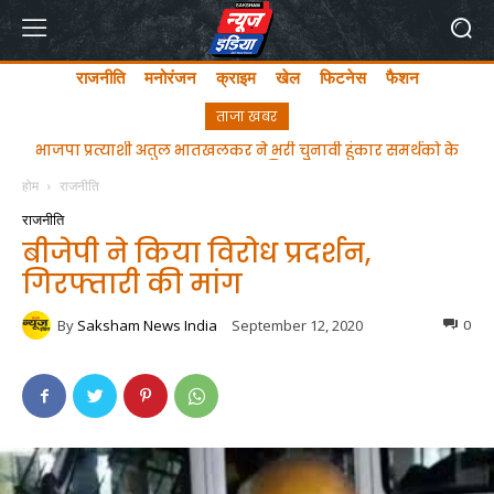
राजनीति
मनोरंजन
क्राइम
खेल
फिटनेस
फैशन
ताजा खबर
भाजपा प्रत्याशी अतुल भातखलकर ने भरी चुनावी हुंकार समर्थको के
ghgfhfghfghgfhgfhf
साथ नामंकन दाखिल किया
होम
राजनीति
राजनीति
बीजेपी ने किया विरोध प्रदर्शन,
गिरफ्तारी की मांग
By
Saksham News India
September 12, 2020
0