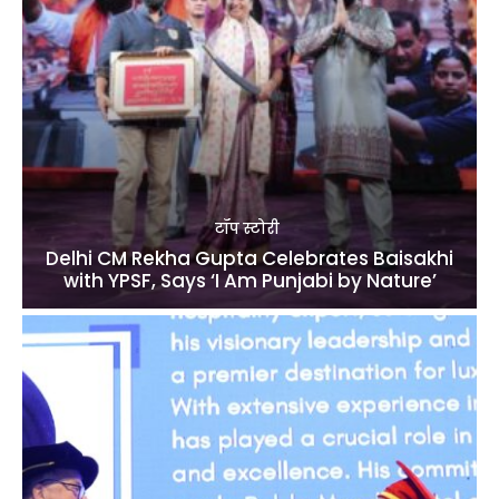
टॉप स्टोरी
Delhi CM Rekha Gupta Celebrates Baisakhi
with YPSF, Says ‘I Am Punjabi by Nature’