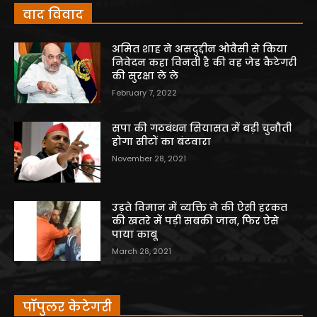
वाद विवाद
अमित शाह ने असदुद्दीन ओवैसी से किया
निवेदन कहा विनती है की वह जेड कैटेगरी
की सुरक्षा ले ले
February 7, 2022
सपा की गठबंधन सियासत में बड़ी चुनौती
होगा सीटों का बंटवारा
November 28, 2021
उड़ते विमान में व्यक्ति ने की ऐसी हरकत
की खतरे में पड़ी सबकी जान, फिर ऐसे
पाया काबू
March 28, 2021
पॉपुलर केटेगरी