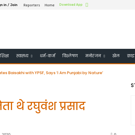
Reporters
Home
Download App
n in / Join
शिक्षा
स्वास्थ्य
धर्म-कर्म
विश्लेषण
मनोरंजन
खेल
क्रा
 Baisakhi with YPSF, Says ‘I Am Punjabi by Nature’
स के बोर्ड ऑफ ट्रस्टी में शामिल किया गया – भारत के पहले सिख बने
S
ता थे रघुवंश प्रसाद
, 2020
0