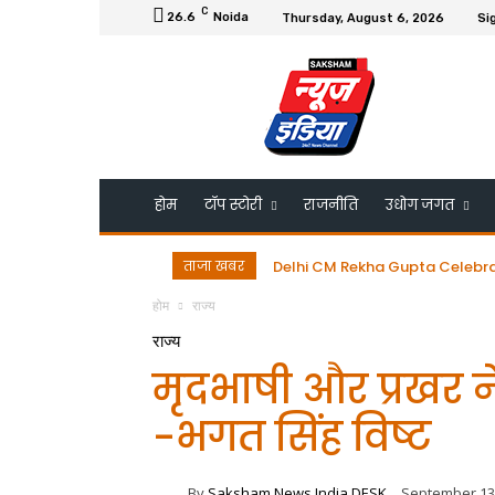
C
26.6
Noida
Thursday, August 6, 2026
Sig
होम
टॉप स्टोरी
राजनीति
उधोग जगत
ताजा खबर
Delhi CM Rekha Gupta Celebrates
डॉ. गुरमीत सिंह को ESRDS-फ्रां
होम
राज्य
राज्य
मृदभाषी और प्रखर ने
-भगत सिंह विष्ट
By
Saksham News India DESK
September 13