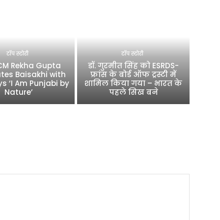
टॉप स्टोरी
टॉप स्टोरी
 CM Rekha Gupta
डॉ. गुरमीत सिंह को ESRDS-
tes Baisakhi with
फ्रांस के बोर्ड ऑफ ट्रस्टी में
ys ‘I Am Punjabi by
शामिल किया गया – भारत के
Nature’
पहले सिख बने