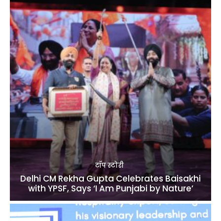
टॉप स्टोरी
Delhi CM Rekha Gupta Celebrates Baisakhi
with YPSF, Says ‘I Am Punjabi by Nature’