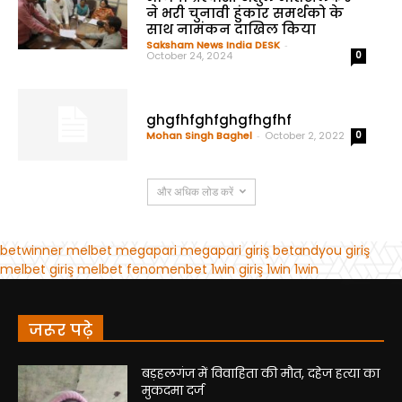
जरूर पढ़े
बड़हलगंज में विवाहिता की मौत, दहेज हत्या का
मुकदमा दर्ज