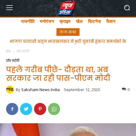
राजनीति
मनोरंजन
क्राइम
खेल
फिटनेस
फैशन
ताजा खबर
ghgfhfghfghgfhgfhf
होम
टॉप स्टोरी
टॉप स्टोरी
पहले गरीब पीछे- दौड़ता था, अब
सरकार जा रही पास-पीएम मोदी
By
Saksham News India
September 12, 2020
0