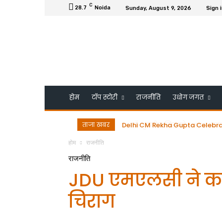
C
28.7
Noida
Sunday, August 9, 2026
Sign i
होम
टॉप स्टोरी
राजनीति
उधोग जगत
ताजा खबर
डॉ. गुरमीत सिंह को ESRDS-फ्रांस 
होम
राजनीति
राजनीति
JDU एमएलसी ने कह
चिराग