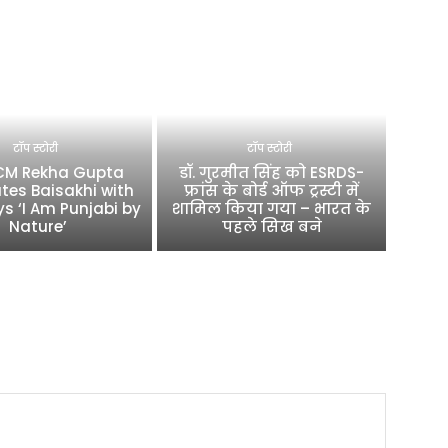
टॉप स्टोरी
टॉप स्टोरी
 CM Rekha Gupta
डॉ. गुरमीत सिंह को ESRDS-
tes Baisakhi with
फ्रांस के बोर्ड ऑफ ट्रस्टी में
ys ‘I Am Punjabi by
शामिल किया गया – भारत के
Nature’
पहले सिख बने