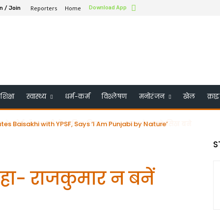
Reporters
Home
Download App
n / Join
शिक्षा
स्वास्थ्य
धर्म-कर्म
विश्लेषण
मनोरंजन
खेल
क्रा
के बोर्ड ऑफ ट्रस्टी में शामिल किया गया – भारत के पहले सिख बने
S
ा- राजकुमार न बनें