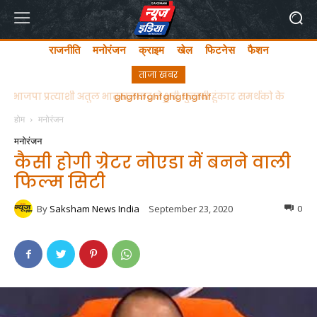
राजनीति
मनोरंजन
क्राइम
खेल
फिटनेस
फैशन
ताजा खबर
ghgfhfghfghgfhgfhf
होम
मनोरंजन
मनोरंजन
कैसी होगी ग्रेटर नोएडा में बनने वाली
फिल्म सिटी
By
Saksham News India
September 23, 2020
0