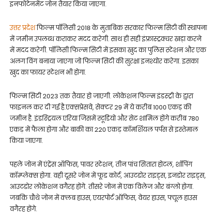
इनफोटेनमेंट जोन तैयार किया जाएगा.
उत्तर प्रदेश
फिल्म पॉलिसी 2018 के मुताबिक सरकार फिल्म सिटी की स्थापना
में जमीन उपलब्ध कराकर मदद करेगी. साथ ही सही इंफ्रास्ट्रक्चर खड़ा करने
में मदद करेगी. पॉलिसी फिल्म सिटी में इसका खुद का पुलिस स्टेशन और एक
अलग विंग बनाया जाएगा जो फिल्म सिटी की सुरक्षा इनश्योर करेगा. इसका
खुद का फायर स्टेशन भी होगा.
फिल्म सिटी 2023 तक तैयार हो जाएगी. लोकेशन फिल्म इंडस्ट्री के द्वारा
फाइनल कर दी गई है.एक्सप्रेसवे, सेक्टर 29 में ये करीब 1000 एकड़ की
जमीन है. इंडस्ट्रियल एरिया जिसमें स्टूडियो और सेट शामिल होंगे करीब 780
एकड़ में फैला होगा और बाकी का 220 एकड़ कॉमर्शियल पर्पस से इस्तेमाल
किया जाएगा.
पहले जोन में एंट्रेंस ऑफिस, पावर स्टेशन, तीन पांच सितारा होटल, शॉपिंग
कॉम्प्लेक्स होगा. वही दूसरे जोन में फूड कोर्ट, आउटडोर राइड्स, इनडोर राइड्स,
आउटडोर लोकेशन वगैरह होंगे. तीसरे जोन में एक विलेज और बंग्लो होगा.
जबकि चौथे जोन में क्लब हाउस, एयरपोर्ट ऑफिस, वेयर हाउस, फ्यूल हाउस
वगैरह होंगे.