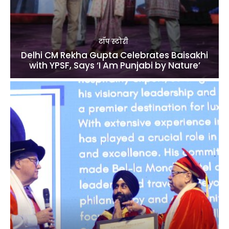
टॉप स्टोरी
Delhi CM Rekha Gupta Celebrates Baisakhi
with YPSF, Says ‘I Am Punjabi by Nature’