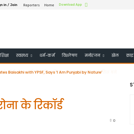
Reporters
Home
Download App
n in / Join
शिक्षा
स्वास्थ्य
धर्म-कर्म
विश्लेषण
मनोरंजन
खेल
क्रा
के बोर्ड ऑफ ट्रस्टी में शामिल किया गया – भारत के पहले सिख बने
S
रोना के रिकॉर्ड
0