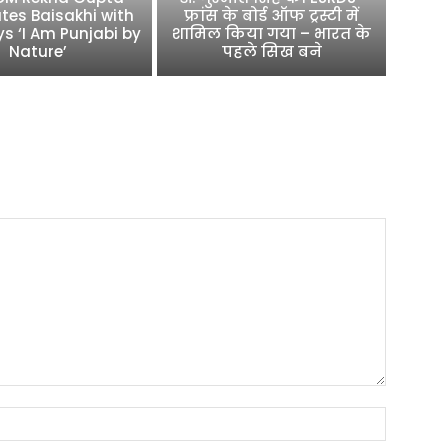
tes Baisakhi with
फ्रांस के बोर्ड ऑफ ट्रस्टी में
ys ‘I Am Punjabi by
शामिल किया गया – भारत के
Nature’
पहले सिख बने