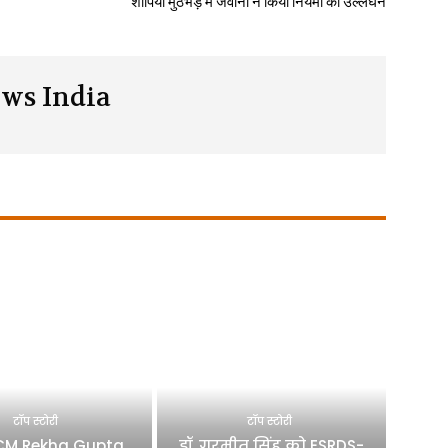
शोपियां मुठभेड़ में जवानों ने किया नियमों का उल्लंघन
ws India
टॉप स्टोरी
टॉप स्टोरी
 CM Rekha Gupta
डॉ. गुरमीत सिंह को ESRDS-