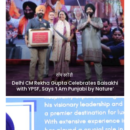
टॉप स्टोरी
Delhi CM Rekha Gupta Celebrates Baisakhi
with YPSF, Says ‘I Am Punjabi by Nature’