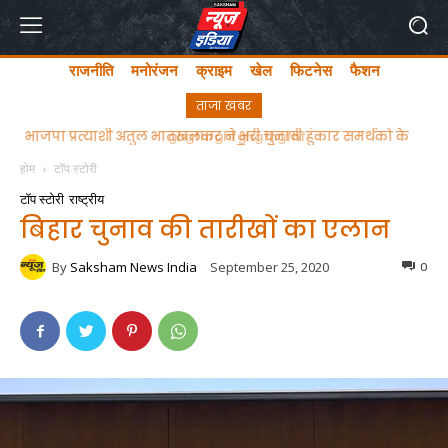
राजनीति
मनोरंजन
क्राइम
खेल
फिटनेस
फैशन
ताजा खबर
ghgfhfghfghgfhgfhf
होम
टॉप स्टोरी
टॉप स्टोरी
राष्ट्रीय
बिहार चुनाव की तारीखों का एलान
By
Saksham News India
September 25, 2020
0