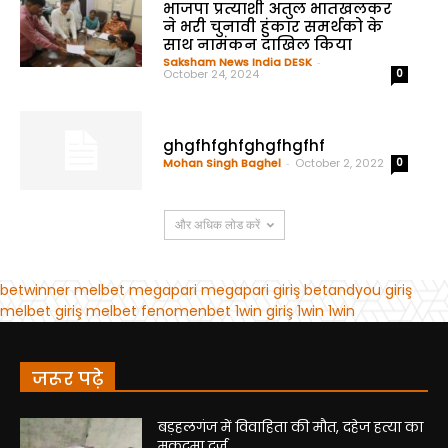
जरूर पढ़े
बड़हलगंज में विवाहिता की मौत, दहेज हत्या का
मुकदमा दर्ज