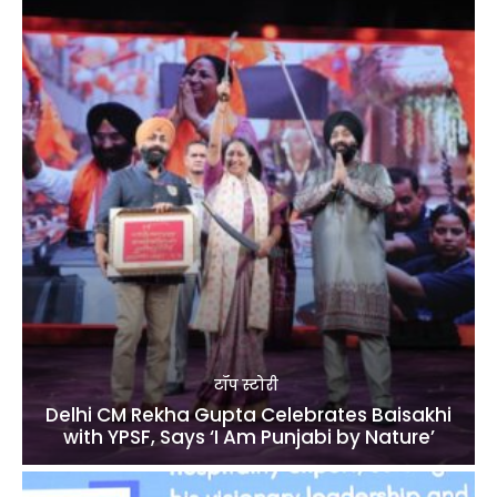
टॉप स्टोरी
Delhi CM Rekha Gupta Celebrates Baisakhi
with YPSF, Says ‘I Am Punjabi by Nature’