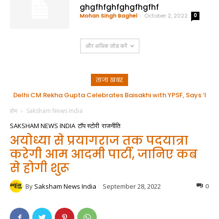
ghgfhfghfghgfhgfhf
Mohan Singh Baghel
-
October 2, 2022
0
और अधिक लोड करें