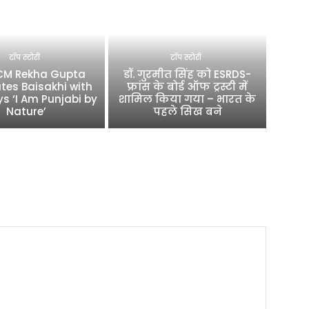
टॉप स्टोरी
टॉप स्टोरी
 CM Rekha Gupta
डॉ. गुरमीत सिंह को ESRDS-
tes Baisakhi with
फ्रांस के बोर्ड ऑफ ट्रस्टी में
ys ‘I Am Punjabi by
शामिल किया गया – भारत के
Nature’
पहले सिख बने