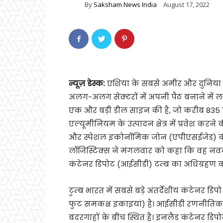
By
Saksham News India
August 17, 2022
न्यूज़ डेस्क:
एशिया के सबसे अमीर और दुनिया
अलग-अलग सेक्टरों में अपनी पैठ बनाने में लगे ह
एक और बड़ी डील साइन की है, जो करीब 835 क
एल्यूमीनियम के उत्पादन क्षेत्र में प्रवेश करन
और स्पेशल इकोनॉमिक जोन (एपीएसईजेड) की 
लॉजिस्टिक्स ने मंगलवार को कहा कि वह नवका
कंटेनर डिपोट (आईसीडी) टम्ब का अधिग्रहण क
टुम्ब भारत में सबसे बड़े अंतर्देशीय कंटेनर ड
फुट समकक्ष इकाइयां) है। आईसीडी रणनीतिक र
बंदरगाहों के बीच स्थित है। इनलैंड कंटेनर डि