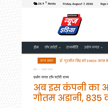
C
26.9
Noida
Friday, August 7, 2026
Sign i
होम
टॉप स्टोरी
राजनीति
उधोग जगत
ताजा खबर
डॉ. गुरमीत सिंह को ESRDS-फ्रांस 
होम
उधोग जगत
उधोग जगत
टॉप स्टोरी
राज्य
अब इस कंपनी का अधि
गौतम अडानी, 835 कर