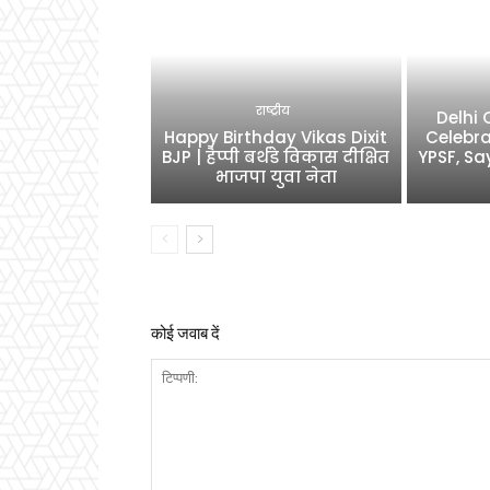
राष्ट्रीय
Delhi
Happy Birthday Vikas Dixit
Celebra
BJP | हैप्पी बर्थडे विकास दीक्षित
YPSF, Sa
भाजपा युवा नेता
कोई जवाब दें