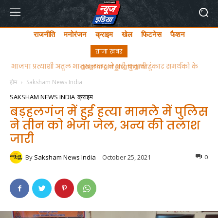
राजनीति
मनोरंजन
क्राइम
खेल
फिटनेस
फैशन
ताजा खबर
ghgfhfghfghgfhgfhf
होम
Saksham News India
SAKSHAM NEWS INDIA
क्राइम
बड़हलगंज में हुई हत्या मामले में पुलिस
ने तीन को भेजा जेल, अन्य की तलाश
जारी
By
Saksham News India
October 25, 2021
0