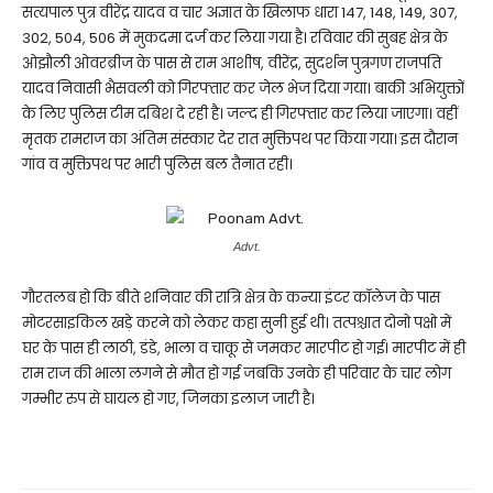
सत्यपाल पुत्र वीरेंद्र यादव व चार अज्ञात के खिलाफ धारा 147, 148, 149, 307,
302, 504, 506 में मुकदमा दर्ज कर लिया गया है। रविवार की सुबह क्षेत्र के
ओझौली ओवरब्रीज के पास से राम आशीष, वीरेंद्र, सुदर्शन पुत्रगण राजपति
यादव निवासी भैसवली को गिरफ्तार कर जेल भेज दिया गया। बाकी अभियुक्तों
के लिए पुलिस टीम दबिश दे रही है। जल्द ही गिरफ्तार कर लिया जाएगा। वहीं
मृतक रामराज का अंतिम संस्कार देर रात मुक्तिपथ पर किया गया। इस दौरान
गांव व मुक्तिपथ पर भारी पुलिस बल तैनात रही।
Advt.
गौरतलब हो कि बीते शनिवार की रात्रि क्षेत्र के कन्या इंटर कॉलेज के पास
मोटरसाइकिल खड़े करने को लेकर कहा सुनी हुई थी। तत्पश्चात दोनो पक्षो में
घर के पास ही लाठी, डंडे, भाला व चाकू से जमकर मारपीट हो गई। मारपीट में ही
राम राज की भाला लगने से मौत हो गई जबकि उनके ही परिवार के चार लोग
गम्भीर रुप से घायल हो गए, जिनका इलाज जारी है।