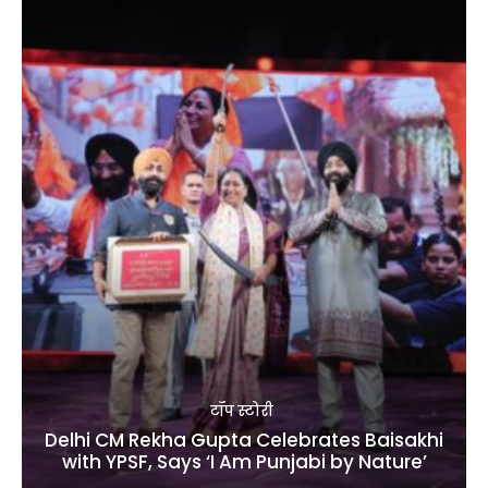
टॉप स्टोरी
Delhi CM Rekha Gupta Celebrates Baisakhi
with YPSF, Says ‘I Am Punjabi by Nature’