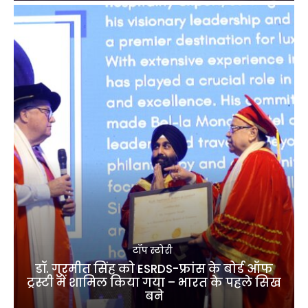
टॉप स्टोरी
डॉ. गुरमीत सिंह को ESRDS-फ्रांस के बोर्ड ऑफ
ट्रस्टी में शामिल किया गया – भारत के पहले सिख
बने