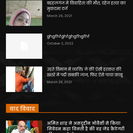
बड़हलगंज में विवाहिता की मौत, दहेज हत्या का
मुकदमा दर्ज
March 26, 2021
ghgfhfghfghgfhgfhf
October 2, 2022
उड़ते विमान में व्यक्ति ने की ऐसी हरकत की
खतरे में पड़ी सबकी जान, फिर ऐसे पाया काबू
March 28, 2021
वाद विवाद
अमित शाह ने असदुद्दीन ओवैसी से किया
निवेदन कहा विनती है की वह जेड कैटेगरी