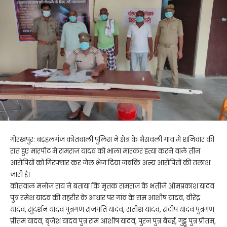
गोरखपुर: बड़हलगंज कोतवाली पुलिस ने क्षेत्र के भैसवली गांव में शनिवार की
रात हुए मारपीट में रामराज यादव को भाला मारकर हत्या करने वाले तीन
आरोपियों को गिरफ्तार कर जेल भेज दिया जबकि अन्य आरोपितों की तलाश
जारी है।
कोतवाल मनोज राय ने बताया कि मृतक रामराज के भतीजे ओमप्रकाश यादव
पुत्र रमेश यादव की तहरीर के आधार पर गांव के राम आशीष यादव, वीरेंद्र
यादव, सुदर्शन यादव पुत्रगण राजपति यादव, सतीश यादव, संदीप यादव पुत्रगण
प्रीतम यादव, बृजेश यादव पुत्र राम आशीष यादव, पुरन पुत्र बेचई, गुड्डू पुत्र प्रीतम,