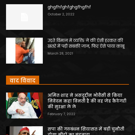
ghgfhfghfghgfhgfhf
October 2, 2022
उड़ते विमान में व्यक्ति ने की ऐसी हरकत की
खतरे में पड़ी सबकी जान, फिर ऐसे पाया काबू
March 28, 2021
वाद विवाद
अमित शाह ने असदुद्दीन ओवैसी से किया
निवेदन कहा विनती है की वह जेड कैटेगरी
की सुरक्षा ले ले
February 7, 2022
सपा की गठबंधन सियासत में बड़ी चुनौती
होगा सीटों का बंटवारा