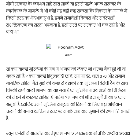
मोदी सरकार के लगभग साढ़े सात सालों या इससे पहले अटल सरकार के
कार्यकाल के मामले में भी कोई यह नहीं कह सकता कि विकास के मामले में
किसी तरह का भेदभाव हुआ है. हमने समावेशी विकास और सर्वस्पर्शी
सशक्तिकरण का रास्ता अपनाया है. इसी रास्ते पर सरकार भी चल रही है और
पार्टी भी.
Advt.
तो क्या वाकई मुस्लिमों के मन मे भाजपा को लेकर जो धारणा बैठी हुई थी वो
बदल रही है ? क्या वाकई हिंदुत्ववादी छवि, राम मंदिर, धारा 370 और समान
नागरिक संहिता जैसे मुद्दों की वजह से दशकों तक मुस्लिम विरोधी टैग के साथ
चिपकी रहने वाली भाजपा का यह नया चेहरा मुस्लिम मतदाताओं के तिलिस्म
को तोड़ने में कारगर साबित हो पायेगा ?भाजपा को भी इस चुनौती का अहसास
बखूबी है इसलिए उसने मुस्लिम समुदाय को रिझाने के लिए बड़ा अभियान
चलाने की बजाय व्यक्तिगत स्तर पर सपंर्क साध कर लुभाने की रणनीति बनाई
है.
न्यूज़ एजेंसी से बातचीत करते हुए भाजपा अल्पसंख्यक मोर्चा के राष्ट्रीय अध्यक्ष