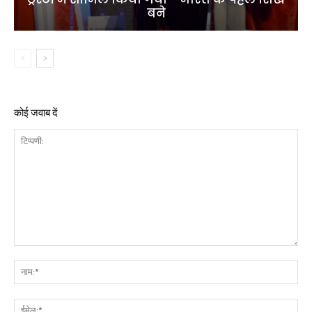
बने
कोई जवाब दें