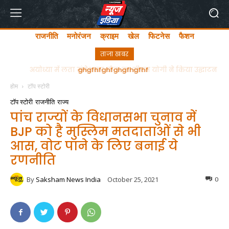
राजनीति
मनोरंजन
क्राइम
खेल
फिटनेस
फैशन
ताजा खबर
अयोध्या में लता मंगेशकर चौक का सीएम योगी ने किया उद्घाटन
होम
टॉप स्टोरी
टॉप स्टोरी
राजनीति
राज्य
पांच राज्यों के विधानसभा चुनाव में
BJP को है मुस्लिम मतदाताओं से भी
आस, वोट पाने के लिए बनाई ये
रणनीति
By
Saksham News India
October 25, 2021
0