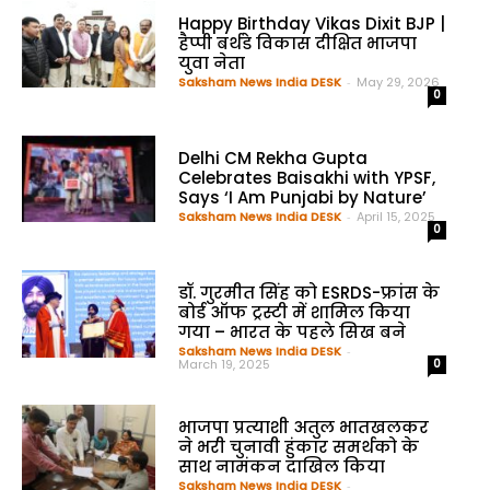
Happy Birthday Vikas Dixit BJP |
हैप्पी बर्थडे विकास दीक्षित भाजपा
युवा नेता
Saksham News India DESK
-
May 29, 2026
0
Delhi CM Rekha Gupta
Celebrates Baisakhi with YPSF,
Says ‘I Am Punjabi by Nature’
Saksham News India DESK
-
April 15, 2025
0
डॉ. गुरमीत सिंह को ESRDS-फ्रांस के
बोर्ड ऑफ ट्रस्टी में शामिल किया
गया – भारत के पहले सिख बने
Saksham News India DESK
-
March 19, 2025
0
भाजपा प्रत्याशी अतुल भातखलकर
ने भरी चुनावी हुंकार समर्थको के
साथ नामंकन दाखिल किया
Saksham News India DESK
-