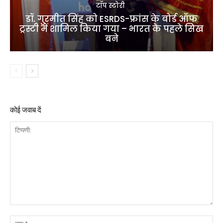
टॉप स्टोरी
डॉ. गुरमीत सिंह को ESRDS-फ्रांस के बोर्ड ऑफ
ट्रस्टी में शामिल किया गया – भारत के पहले सिख
बने
कोई जवाब दें