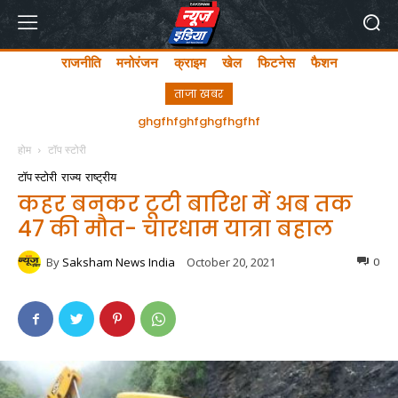
राजनीति
मनोरंजन
क्राइम
खेल
फिटनेस
फैशन
ताजा खबर
अयोध्या में लता मंगेशकर चौक का सीएम योगी ने किया उद्घाटन
ghgfhfghfghgfhgfhf
होम
टॉप स्टोरी
टॉप स्टोरी
राज्य
राष्ट्रीय
कहर बनकर टूटी बारिश में अब तक
47 की मौत- चारधाम यात्रा बहाल
By
Saksham News India
October 20, 2021
0