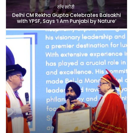
टॉप स्टोरी
Delhi CM Rekha Gupta Celebrates Baisakhi
with YPSF, Says ‘I Am Punjabi by Nature’