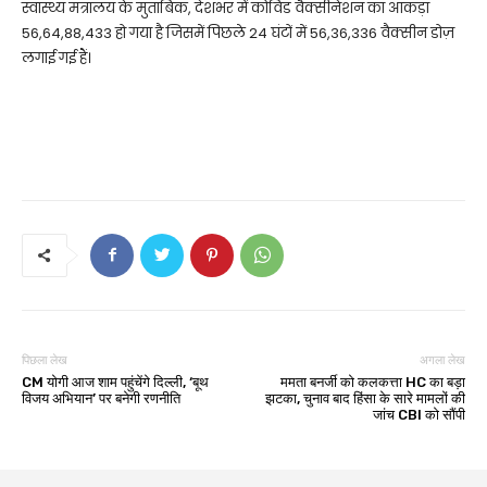
स्वास्थ्य मंत्रालय के मुताबिक, देशभर में कोविड वैक्सीनेशन का आंकड़ा
56,64,88,433 हो गया है जिसमें पिछले 24 घंटों में 56,36,336 वैक्सीन डोज़
लगाई गई हैं।
पिछला लेख
अगला लेख
CM योगी आज शाम पहुंचेंगे दिल्ली, ‘बूथ
ममता बनर्जी को कलकत्ता HC का बड़ा
विजय अभियान’ पर बनेगी रणनीति
झटका, चुनाव बाद हिंसा के सारे मामलों की
जांच CBI को सौंपी