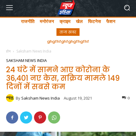
राजनीति
मनोरंजन
क्राइम
खेल
फिटनेस
फैशन
ताजा खबर
अयोध्या में लता मंगेशकर चौक का सीएम योगी ने किया उद्घाटन
ghgfhfghfghgfhgfhf
होम
Saksham News India
SAKSHAM NEWS INDIA
24 घंंटे में सामने आए कोरोना के
36,401 नए केस, सक्रिय मामले 149
दिनों में सबसे कम
By
Saksham News India
August 19, 2021
0