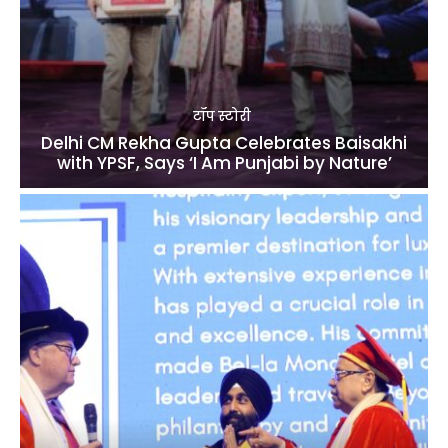
टॉप स्टोरी
Delhi CM Rekha Gupta Celebrates Baisakhi
with YPSF, Says ‘I Am Punjabi by Nature’