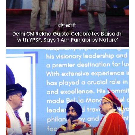
टॉप स्टोरी
Delhi CM Rekha Gupta Celebrates Baisakhi
with YPSF, Says ‘I Am Punjabi by Nature’