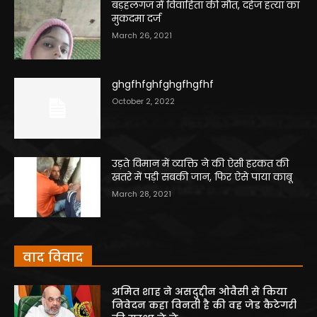
बड़हलगंज में विवाहिता की मौत, दहेज हत्या का
मुकदमा दर्ज
March 26, 2021
ghgfhfghfghgfhgfhf
October 2, 2022
उड़ते विमान में व्यक्ति ने की ऐसी हरकत की
खतरे में पड़ी सबकी जान, फिर ऐसे पाया काबू
March 28, 2021
वाद विवाद
अमित शाह ने असदुद्दीन ओवैसी से किया
निवेदन कहा विनती है की वह जेड कैटेगरी