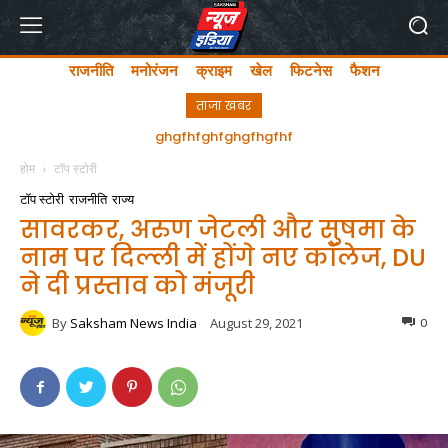
राजनीति
मनोरंजन
क्राइम
खेल
फिटनेस
फैशन
ताजा खबर
अयोध्या में लता मंगेशकर चौक का सीएम योगी ने किया उद्घाटन
होम
टॉप स्टोरी
टॉप स्टोरी
राजनीति
राज्य
सावरकर, अरुण जेटली और सुषमा के
नाम पर दिल्ली में होंगे नए कॉलेज, DU
ने दी प्रस्ताव को मंजूरी
By
Saksham News India
August 29, 2021
0