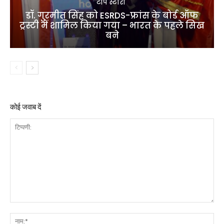
टॉप स्टोरी
डॉ. गुरमीत सिंह को ESRDS-फ्रांस के बोर्ड ऑफ
ट्रस्टी में शामिल किया गया – भारत के पहले सिख
बने
कोई जवाब दें