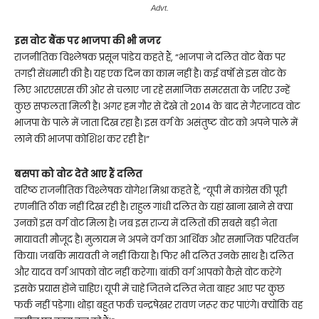
Advt.
इस वोट बैंक पर भाजपा की भी नजर
राजनीतिक विश्लेषक प्रसून पांडेय कहते हैं, “भाजपा ने दलित वोट बैंक पर
तगड़ी सेंधमारी की है। यह एक दिन का काम नहीं है। कई वर्षों से इस वोट के
लिए आरएसएस की ओर से चलाए जा रहे समाजिक समरसता के जरिए उन्हें
कुछ सफलता मिली है। अगर हम गौर से देंखे तो 2014 के बाद से गैरजाटव वोट
भाजपा के पाले में जाता दिख रहा है। इस वर्ग के असंतुष्ट वोट को अपने पाले में
लाने की भाजपा कोशिश कर रही है।”
बसपा को वोट देते आए हैं दलित
वरिष्ठ राजनीतिक विश्लेषक योगेश मिश्रा कहते हैं, “यूपी में कांग्रेस की पूरी
रणनीति ठीक नहीं दिख रही है। राहुल गांधी दलित के यहां खाना खाने से क्या
उनकों इस वर्ग वोट मिला है। जब इस राज्य में दलितों की सबसे बड़ी नेता
मायावती मौजूद है। मुलायम ने अपने वर्ग का आर्थिक और समाजिक परिवर्तन
किया। जबकि मायवती ने नहीं किया है। फिर भी दलित उनके साथ है। दलित
और यादव वर्ग आपको वोट नहीं करेगा। बांकी वर्ग आपको कैसे वोट करेंगे
इसके प्रयास होंने चाहिए। यूपी में चाहे जितने दलित नेता बाहर आए पर कुछ
फर्क नहीं पड़ेगा। थोड़ा बहुत फर्क चन्द्रषेखर रावण जरूर कर पाएंगे। क्योंकि वह