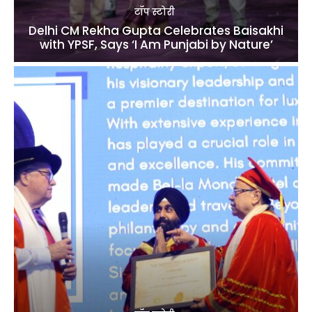
टॉप स्टोरी
Delhi CM Rekha Gupta Celebrates Baisakhi
with YPSF, Says ‘I Am Punjabi by Nature’