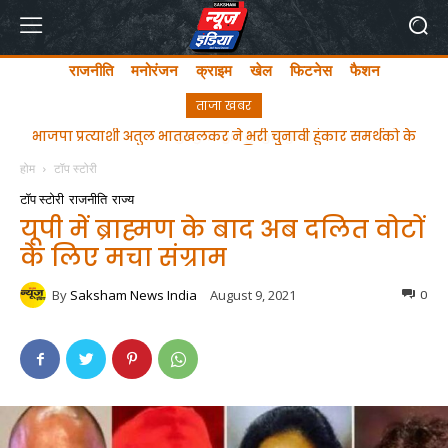
राजनीति
मनोरंजन
क्राइम
खेल
फिटनेस
फैशन
ताजा खबर
ghgfhfghfghgfhgfhf
होम
टॉप स्टोरी
टॉप स्टोरी
राजनीति
राज्य
यूपी में ब्राह्मण के बाद अब दलित वोटों
के लिए मचा संग्राम
By
Saksham News India
August 9, 2021
0