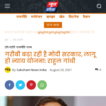
राजनीति
मनोरंजन
क्राइम
खेल
फिटनेस
फैशन
ताजा खबर
ghgfhfghfghgfhgfhf
होम
टॉप स्टोरी
टॉप स्टोरी
राजनीति
राज्य
गरीबी बढ़ा रही है मोदी सरकार, लागू
हो न्याय योजना: राहुल गांधी
By
Saksham News India
August 20, 2021
0