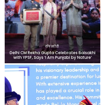
टॉप स्टोरी
Delhi CM Rekha Gupta Celebrates Baisakhi
with YPSF, Says ‘I Am Punjabi by Nature’