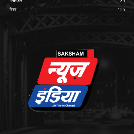
मनोरंजन
185
विश्व
155