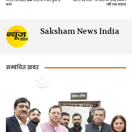
काम
नहीं रख सकता
Saksham News India
सम्बंधित खबर