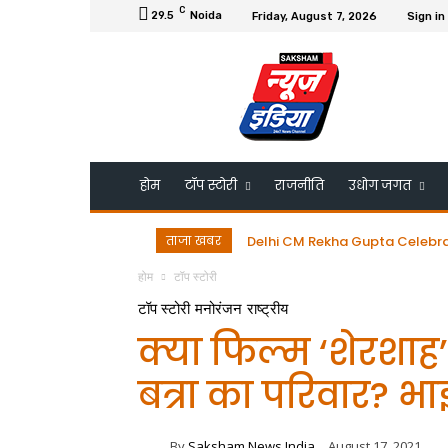
C
29.5
Noida
Friday, August 7, 2026
Sign in
होम
टॉप स्टोरी
राजनीति
उधोग जगत
ताजा खबर
Delhi CM Rekha Gupta Celebrates B
डॉ. गुरमीत सिंह को ESRDS-फ्रांस 
होम
टॉप स्टोरी
टॉप स्टोरी
मनोरंजन
राष्ट्रीय
क्या फिल्म ‘शेरशाह’
बत्रा का परिवार? भ
By
Saksham News India
August 17, 2021