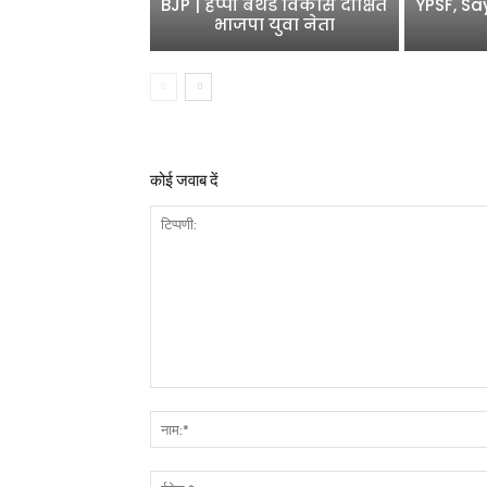
BJP | हैप्पी बर्थडे विकास दीक्षित
YPSF, Sa
भाजपा युवा नेता
कोई जवाब दें