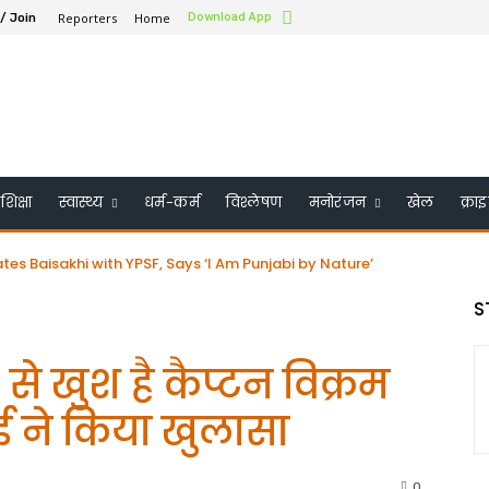
Reporters
Home
Download App
 / Join
शिक्षा
स्वास्थ्य
धर्म-कर्म
विश्लेषण
मनोरंजन
खेल
क्रा
aisakhi with YPSF, Says ‘I Am Punjabi by Nature’
के बोर्ड ऑफ ट्रस्टी में शामिल किया गया – भारत के पहले सिख बने
S
 से खुश है कैप्टन विक्रम
ाई ने किया खुलासा
0