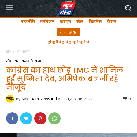
राजनीति
मनोरंजन
क्राइम
खेल
फिटनेस
फैशन
ताजा खबर
अयोध्या में लता मंगेशकर चौक का सीएम योगी ने किया उद्घाटन
ghgfhfghfghgfhgfhf
होम
टॉप स्टोरी
टॉप स्टोरी
राजनीति
राज्य
कांग्रेस का हाथ छोड़ TMC में शामिल
हुईं सुष्मिता देव, अभिषेक बनर्जी रहे
मौजूद
By
Saksham News India
August 16, 2021
0