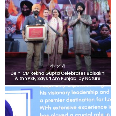
टॉप स्टोरी
Delhi CM Rekha Gupta Celebrates Baisakhi
with YPSF, Says ‘I Am Punjabi by Nature’