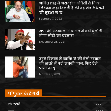
अमित शाह ने असदुद्दीन ओवैसी से किया
निवेदन कहा विनती है की वह जेड कैटेगरी
की सुरक्षा ले ले
February 7, 2022
सपा की गठबंधन सियासत में बड़ी चुनौती
होगा सीटों का बंटवारा
November 28, 2021
उड़ते विमान में व्यक्ति ने की ऐसी हरकत
की खतरे में पड़ी सबकी जान, फिर ऐसे
पाया काबू
March 28, 2021
पॉपुलर केटेगरी
टॉप स्टोरी
2229