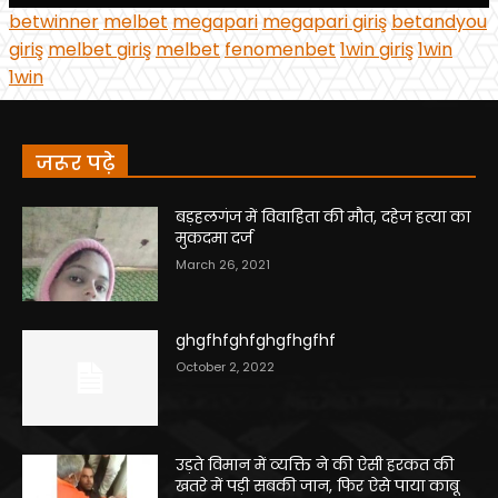
जरूर पढ़े
बड़हलगंज में विवाहिता की मौत, दहेज हत्या का
मुकदमा दर्ज
March 26, 2021
ghgfhfghfghgfhgfhf
October 2, 2022
उड़ते विमान में व्यक्ति ने की ऐसी हरकत की
खतरे में पड़ी सबकी जान, फिर ऐसे पाया काबू