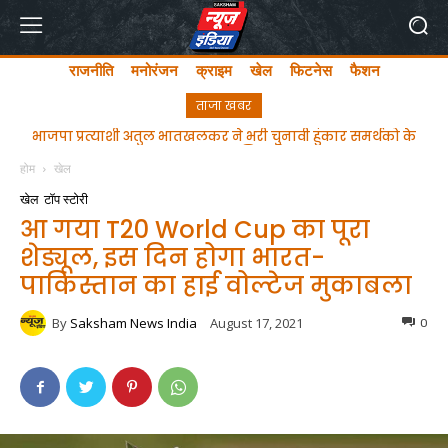
राजनीति
मनोरंजन
क्राइम
खेल
फिटनेस
फैशन
ताजा खबर
ghgfhfghfghgfhgfhf
होम
खेल
खेल
टॉप स्टोरी
आ गया T20 World Cup का पूरा
शेड्यूल, इस दिन होगा भारत-
पाकिस्तान का हाई वोल्टेज मुकाबला
By
Saksham News India
August 17, 2021
0