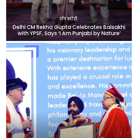
टॉप स्टोरी
Delhi CM Rekha Gupta Celebrates Baisakhi
with YPSF, Says ‘I Am Punjabi by Nature’