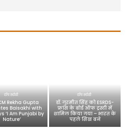
टॉप स्टोरी
टॉप स्टोरी
 CM Rekha Gupta
डॉ. गुरमीत सिंह को ESRDS-
tes Baisakhi with
फ्रांस के बोर्ड ऑफ ट्रस्टी में
ys ‘I Am Punjabi by
शामिल किया गया – भारत के
Nature’
पहले सिख बने