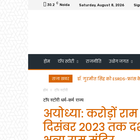
C
30.2
Noida
Saturday, August 8, 2026
Sig
होम
टॉप स्टोरी
राजनीति
उधोग जगत
ताजा खबर
डॉ. गुरमीत सिंह को ESRDS-फ्रांस 
होम
टॉप स्टोरी
टॉप स्टोरी
धर्म-कर्म
राज्य
अयोध्या: करोड़ों राम
दिसंबर 2023 तक दर