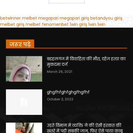
जरूर पढ़े
बड़हलगंज में विवाहिता की मौत, दहेज हत्या का
मुकदमा दर्ज
March 26, 2021
ghgfhfghfghgfhgfhf
October 2, 2022
उड़ते विमान में व्यक्ति ने की ऐसी हरकत की
खतरे में पड़ी सबकी जान, फिर ऐसे पाया काबू