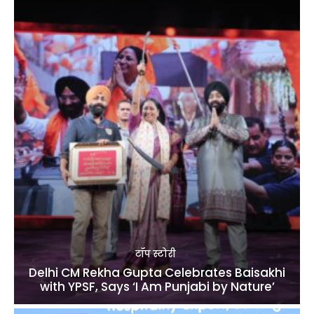
टॉप स्टोरी
Delhi CM Rekha Gupta Celebrates Baisakhi
with YPSF, Says ‘I Am Punjabi by Nature’