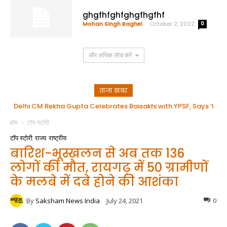
ghgfhfghfghgfhgfhf
Mohan Singh Baghel
-
October 2, 2022
0
और अधिक लोड करें