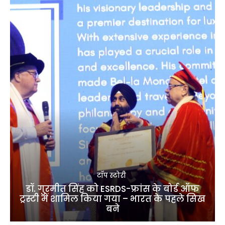
टॉप स्टोरी
डॉ. गुरमीत सिंह को ESRDS-फ्रांस के बोर्ड ऑफ
ट्रस्टी में शामिल किया गया – भारत के पहले सिख
बने