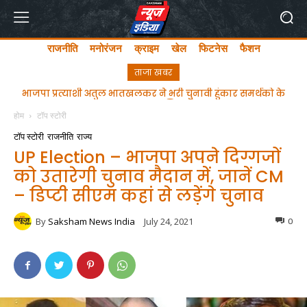
राजनीति
मनोरंजन
क्राइम
खेल
फिटनेस
फैशन
ताजा खबर
ghgfhfghfghgfhgfhf
होम
टॉप स्टोरी
टॉप स्टोरी
राजनीति
राज्य
UP Election – भाजपा अपने दिग्गजों
को उतारेगी चुनाव मैदान में, जानें CM
– डिप्टी सीएम कहां से लड़ेंगे चुनाव
By
Saksham News India
July 24, 2021
0