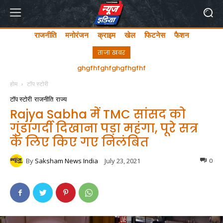
राजनीति
मनोरंजन
क्राइम
खेल
फिटनेस
फैशन
ताजा खबर
अयोध्या में लता मंगेशकर चौक का सीएम योगी ने किया उद्घाटन
ghgfhfghfghgfhgfhf
होम
टॉप स्टोरी
टॉप स्टोरी
राजनीति
राज्य
Rajya Sabha में TMC सांसद को
गुंडागर्दी दिखाना पड़ा महंगा, पूरे सत्र
के लिए किए गए निलंबित
By
Saksham News India
July 23, 2021
0