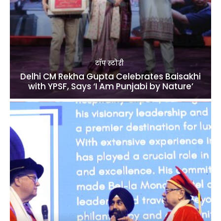
टॉप स्टोरी
Delhi CM Rekha Gupta Celebrates Baisakhi
with YPSF, Says ‘I Am Punjabi by Nature’