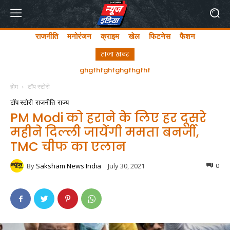
राजनीति
मनोरंजन
क्राइम
खेल
फिटनेस
फैशन
ताजा खबर
अयोध्या में लता मंगेशकर चौक का सीएम योगी ने किया उद्घाटन
होम
टॉप स्टोरी
टॉप स्टोरी
राजनीति
राज्य
PM Modi को हराने के लिए हर दूसरे
महीने दिल्ली जायेंगी ममता बनर्जी,
TMC चीफ का एलान
By
Saksham News India
July 30, 2021
0