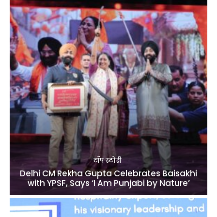
टॉप स्टोरी
Delhi CM Rekha Gupta Celebrates Baisakhi
with YPSF, Says ‘I Am Punjabi by Nature’