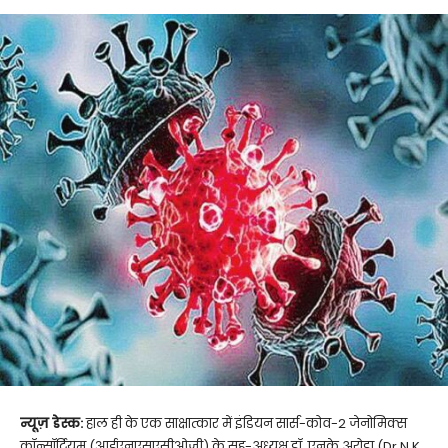
न्यूज़ डेस्क:
हाल ही के एक साक्षात्कार में इंडियन सार्स-कोव-2 जेनोमिक्स
कॉन्सॉर्टियम (आईएनएसएसीओजी) के सह-अध्यक्ष डॉ. एनके अरोड़ा (Dr N K