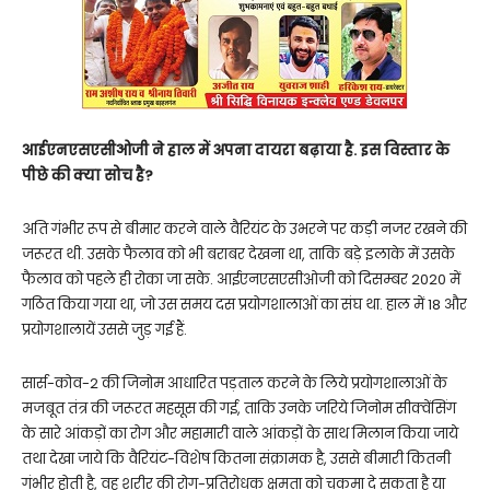
आईएनएसएसीओजी ने हाल में अपना दायरा बढ़ाया है. इस विस्तार के
पीछे की क्या सोच है?
अति गंभीर रूप से बीमार करने वाले वैरियंट के उभरने पर कड़ी नजर रखने की
जरूरत थी. उसके फैलाव को भी बराबर देखना था, ताकि बड़े इलाके में उसके
फैलाव को पहले ही रोका जा सके. आईएनएसएसीओजी को दिसम्बर 2020 में
गठित किया गया था, जो उस समय दस प्रयोगशालाओं का संघ था. हाल में 18 और
प्रयोगशालायें उससे जुड़ गई हैं.
सार्स-कोव-2 की जिनोम आधारित पड़ताल करने के लिये प्रयोगशालाओं के
मजबूत तंत्र की जरूरत महसूस की गई, ताकि उनके जरिये जिनोम सीक्वेंसिंग
के सारे आंकड़ों का रोग और महामारी वाले आंकड़ों के साथ मिलान किया जाये
तथा देखा जाये कि वैरियंट-विशेष कितना संक्रामक है, उससे बीमारी कितनी
गंभीर होती है, वह शरीर की रोग-प्रतिरोधक क्षमता को चकमा दे सकता है या