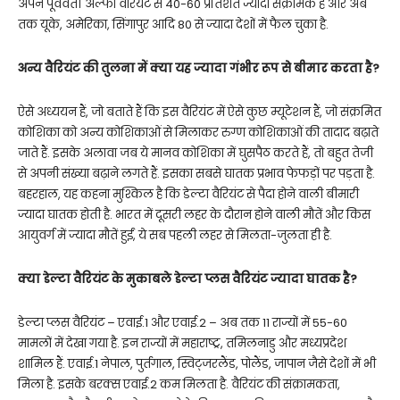
अपने पूर्ववर्ती अल्फा वैरियंट से 40-60 प्रतिशत ज्यादा संक्रामक है और अब
तक यूके, अमेरिका, सिंगापुर आदि 80 से ज्यादा देशों में फैल चुका है.
अन्य वैरियंट की तुलना में क्या यह ज्यादा गंभीर रूप से बीमार करता है?
ऐसे अध्ययन हैं, जो बताते हैं कि इस वैरियंट में ऐसे कुछ म्यूटेशन हैं, जो संक्रमित
कोशिका को अन्य कोशिकाओं से मिलाकर रुग्ण कोशिकाओं की तादाद बढ़ाते
जाते हैं. इसके अलावा जब ये मानव कोशिका में घुसपैठ करते हैं, तो बहुत तेजी
से अपनी संख्या बढ़ाने लगते हैं. इसका सबसे घातक प्रभाव फेफड़ों पर पड़ता है.
बहरहाल, यह कहना मुश्किल है कि डेल्टा वैरियंट से पैदा होने वाली बीमारी
ज्यादा घातक होती है. भारत में दूसरी लहर के दौरान होने वाली मौतें और किस
आयुवर्ग में ज्यादा मौतें हुईं, ये सब पहली लहर से मिलता-जुलता ही है.
क्या डेल्टा वैरियंट के मुकाबले डेल्टा प्लस वैरियंट ज्यादा घातक है?
डेल्टा प्लस वैरियंट – एवाई.1 और एवाई.2 – अब तक 11 राज्यों में 55-60
मामलों में देखा गया है. इन राज्यों में महाराष्ट्र, तमिलनाडु और मध्यप्रदेश
शामिल हैं. एवाई.1 नेपाल, पुर्तगाल, स्विट्जरलैंड, पोलैंड, जापान जैसे देशों में भी
मिला है. इसके बरक्स एवाई.2 कम मिलता है. वैरियंट की संक्रामकता,