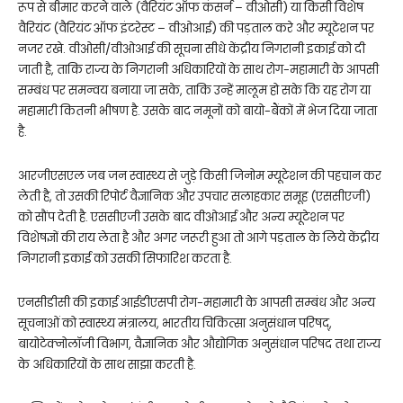
रूप से बीमार करने वाले (वैरियंट ऑफ कंसर्न – वीओसी) या किसी विशेष
वैरियंट (वैरियंट ऑफ इंटरेस्ट – वीओआई) की पड़ताल करे और म्यूटेशन पर
नजर रखे. वीओसी/वीओआई की सूचना सीधे केंद्रीय निगरानी इकाई को दी
जाती है, ताकि राज्य के निगरानी अधिकारियों के साथ रोग-महामारी के आपसी
सम्बंध पर समन्वय बनाया जा सके, ताकि उन्हें मालूम हो सके कि यह रोग या
महामारी कितनी भीषण है. उसके बाद नमूनों को बायो-बैंकों में भेज दिया जाता
है.
आरजीएसएल जब जन स्वास्थ्य से जुड़े किसी जिनोम म्यूटेशन की पहचान कर
लेती है, तो उसकी रिपोर्ट वैज्ञानिक और उपचार सलाहकार समूह (एससीएजी)
को सौंप देती है. एससीएजी उसके बाद वीओआई और अन्य म्यूटेशन पर
विशेषज्ञों की राय लेता है और अगर जरूरी हुआ तो आगे पड़ताल के लिये केंद्रीय
निगरानी इकाई को उसकी सिफारिश करता है.
एनसीडीसी की इकाई आईडीएसपी रोग-महामारी के आपसी सम्बंध और अन्य
सूचनाओं को स्वास्थ्य मंत्रालय, भारतीय चिकित्सा अनुसंधान परिषद्,
बायोटेक्नोलॉजी विभाग, वैज्ञानिक और औद्योगिक अनुसंधान परिषद तथा राज्य
के अधिकारियों के साथ साझा करती है.