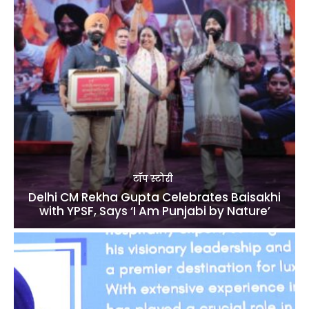
टॉप स्टोरी
Delhi CM Rekha Gupta Celebrates Baisakhi
with YPSF, Says ‘I Am Punjabi by Nature’