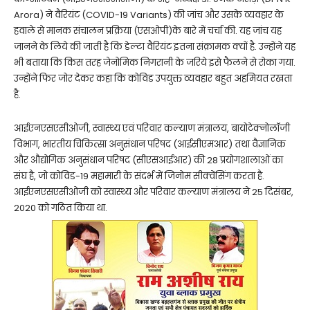
Arora) ने वैरियंट (COVID-19 Variants) की जांच और उसके व्यवहार के
हवाले से मानक संचालन प्रक्रिया (एसओपी)के बारे में चर्चा की. यह जांच यह
जानने के लिये की जाती है कि डेल्टा वैरियंट इतना संक्रामक क्यों है. उन्होंने यह
भी बताया कि किस तरह जेनोमिक निगरानी के जरिये इसे फैलने से रोका गया.
उन्होंने फिर जोर देकर कहा कि कोविड उपयुक्त व्यवहार बहुत अहमियत रखता
है.
आईएनएसएसीओजी, स्वास्थ्य एवं परिवार कल्याण मंत्रालय, बायोटेक्नोलॉजी
विभाग, भारतीय चिकित्सा अनुसंधान परिषद (आईसीएमआर) तथा वैज्ञानिक
और औद्योगिक अनुसंधान परिषद (सीएसआईआर) की 28 प्रयोगशालाओं का
संघ है, जो कोविड-19 महामारी के संदर्भ में जिनोम सीक्वेंसिंग करता है.
आईएनएसएसीओजी को स्वास्थ्य और परिवार कल्याण मंत्रालय ने 25 दिसंबर,
2020 को गठित किया था.