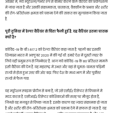
आखिर में, नये म्यूटेशन/गंभीर रूप से बीमार करने वाले वैरियंट को प्रयोगशाला
में जांचा जाता है और उसकी संक्रामकता, घातकता, वैक्सीन के प्रभाव और शरीर
की रोग-प्रतिरोधक क्षमता को चकमा देने की ताकत का मूल्यांकन किया जाता
है.
पूरी दुनिया में डेल्टा वैरियंट से चिंता फैली हुई है. यह वैरियंट इतना घातक
क्यों है?
कोविड-19 के बी.1.617.2 को डेल्टा वैरियंट कहा जाता है. पहली बार इसकी
शिनाख्त भारत में अक्टूबर 2020 में की गई थी. हमारे देश में दूसरी लहर के
लिये यही प्रमुख रूप से जिम्मेदार है. आज नये कोविड-19 के 80 प्रतिशत मामले
इसी वैरियंट की देन हैं. यह महाराष्ट्र में उभरा और वहां से घूमता-घामता पश्चिमी
राज्यों से होता हुआ उत्तर की ओर बढ़ा. फिर देश के मध्य भाग में और पूर्वोत्तर
राज्यों में फैल गया.
यह म्यूटेशन स्पाइक प्रोटीन से बना है, जो उसे एसीई2 रिसेप्टर से चिपकने में
मदद करता है. एसीआई2 रिसेप्टर कोशिकाओं की सतह पर मौजूद होता है,
जिनसे यह मजबूत से चिपक जाता है. इसके कारण यह ज्यादा संक्रामक हो जाता
है और शरीर की रोग-प्रतिरोधक क्षमता को चकमा देने में सफल हो जाता है. यह