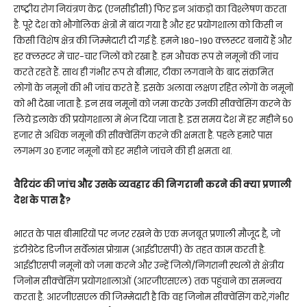
राष्ट्रीय रोग नियंत्रण केंद्र (एनसीडीसी) फिर इन आंकड़ों का विश्लेषण करता
है. पूरे देश को भौगोलिक क्षेत्रों में बांटा गया है और हर प्रयोगशाला को किसी न
किसी विशेष क्षेत्र की जिम्मेदारी दी गई है. हमने 180-190 क्लस्टर बनायें हैं और
हर क्लस्टर में चार-चार जिलों को रखा है. हम औचक रूप से नमूनों की जांच
करते रहते हैं. साथ ही गंभीर रूप से बीमार, टीका लगवाने के बाद संक्रमित
लोगों के नमूनों की भी जांच करते हैं. इसके अलावा लक्षण रहित लोगों के नमूनों
को भी देखा जाता है. इन सब नमूनों को जमा करके उनकी सीक्वेंसिंग करने के
लिये इलाके की प्रयोगशाला में भेज दिया जाता है. इस समय देश में हर महीने 50
हजार से अधिक नमूनों की सीक्वेंसिंग करने की क्षमता है. पहले हमारे पास
लगभग 30 हजार नमूनों को हर महीने जांचने की ही क्षमता था.
वैरियंट की जांच और उसके व्यवहार की निगरानी करने की क्या प्रणाली
देश के पास है?
भारत के पास बीमारियों पर नजर रखने के एक मजबूत प्रणाली मौजूद है, जो
इंटीग्रेटेड डिजीज सर्वेलांस प्रोग्राम (आईडीएसपी) के तहत काम करती है.
आईडीएसपी नमूनों को जमा करने और उन्हें जिलों/निगरानी स्थलों से क्षेत्रीय
जिनोम सीक्वेंसिंग प्रयोगशालाओं (आरजीएसएल) तक पहुंचाने का समन्वय
करता है. आरजीएसएल की जिम्मेदारी है कि वह जिनोम सीक्वेंसिंग करे,गंभीर