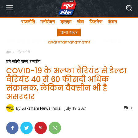
राजनीति
मनोरंजन
क्राइम
खेल
फिटनेस
फैशन
ताजा खबर
ghgfhfghfghgfhgfhf
होम
टॉप स्टोरी
टॉप स्टोरी
राज्य
राष्ट्रीय
COVID-19 के अल्फा वैरियंट से डेल्टा
वैरियंट 40 से 60 फीसदी अधिक
संक्रामक, लेकिन वैक्सीन भी है
असरदार
By
Saksham News India
July 19, 2021
0