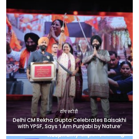
टॉप स्टोरी
Delhi CM Rekha Gupta Celebrates Baisakhi
with YPSF, Says ‘I Am Punjabi by Nature’