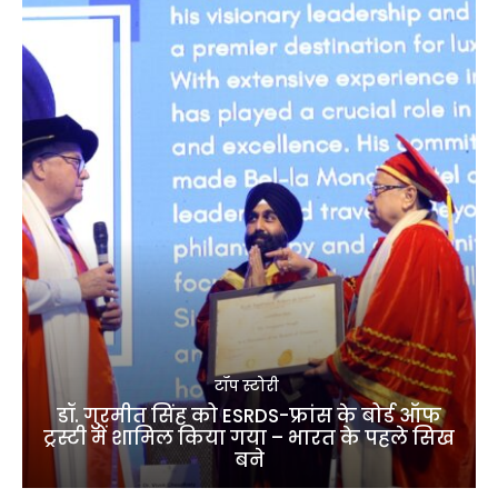
टॉप स्टोरी
डॉ. गुरमीत सिंह को ESRDS-फ्रांस के बोर्ड ऑफ
ट्रस्टी में शामिल किया गया – भारत के पहले सिख
बने