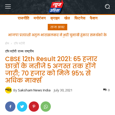
राजनीति
मनोरंजन
क्राइम
खेल
फिटनेस
फैशन
ताजा खबर
ghgfhfghfghgfhgfhf
होम
टॉप स्टोरी
टॉप स्टोरी
राज्य
राष्ट्रीय
CBSE 12th Result 2021: 65 हजार
छात्रों के नतीजे 5 अगस्त तक होंगे
जारी; 70 हजार को मिले 95% से
अधिक मार्क्स
By
Saksham News India
July 30, 2021
0