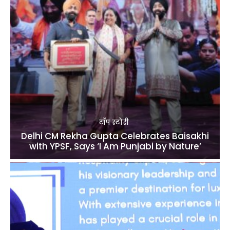
टॉप स्टोरी
Delhi CM Rekha Gupta Celebrates Baisakhi
with YPSF, Says ‘I Am Punjabi by Nature’