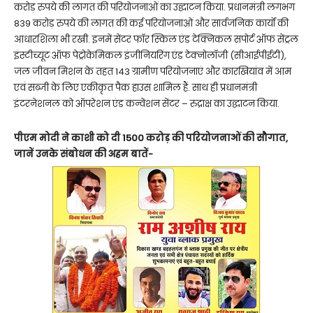
करोड़ रुपये की लागत की परियोजनाओं का उद्घाटन किया. प्रधानमंत्री लगभग
839 करोड़ रुपये की लागत की कई परियोजनाओं और सार्वजनिक कार्यों की
आधारशिला भी रखी. इनमें सेंटर फॉर स्किल एंड टेक्निकल सपोर्ट ऑफ सेंट्रल
इंस्टीच्यूट ऑफ पेट्रोकेमिकल इंजीनियरिंग एंड टेक्नोलॉजी (सीआईपीईटी),
जल जीवन मिशन के तहत 143 ग्रामीण परियोजनाएं और कारखियांव में आम
एवं सब्जी के लिए एकीकृत पैक हाउस शामिल हैं. साथ ही प्रधानमंत्री
इंटरनेशनल को ऑपरेशन एंड कन्वेंशन सेंटर – रुद्राक्ष का उद्घाटन किया.
पीएम मोदी ने काशी को दी 1500 करोड़ की परियोजनाओं की सौगात,
जानें उनके संबोधन की अहम बातें-