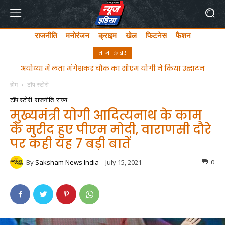
राजनीति
मनोरंजन
क्राइम
खेल
फिटनेस
फैशन
ताजा खबर
अयोध्या में लता मंगेशकर चौक का सीएम योगी ने किया उद्घाटन
अयोध्या से प्रयागराज तक पदयात्रा करेगी आम आदमी पार्टी, जानिए
कब से होगी शुरू
होम
टॉप स्टोरी
टॉप स्टोरी
राजनीति
राज्य
मुख्यमंत्री योगी आदित्यनाथ के काम
के मुरीद हुए पीएम मोदी, वाराणसी दौरे
पर कही यह 7 बड़ी बातें
By
Saksham News India
July 15, 2021
0