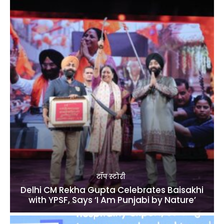
टॉप स्टोरी
Delhi CM Rekha Gupta Celebrates Baisakhi
with YPSF, Says ‘I Am Punjabi by Nature’