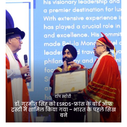
टॉप स्टोरी
डॉ. गुरमीत सिंह को ESRDS-फ्रांस के बोर्ड ऑफ
ट्रस्टी में शामिल किया गया – भारत के पहले सिख
बने