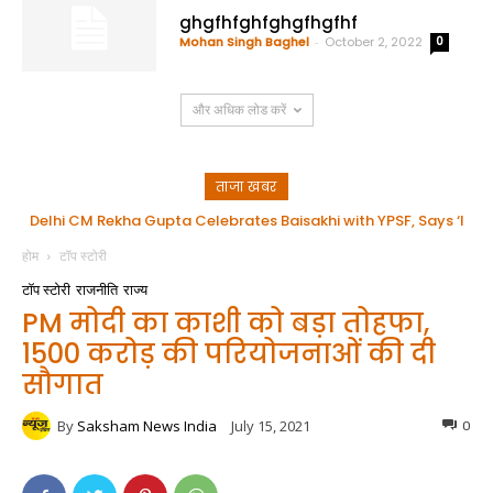
ghgfhfghfghgfhgfhf
Mohan Singh Baghel
-
October 2, 2022
0
और अधिक लोड करें