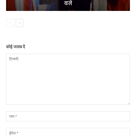
बने
कोई जवाब दें