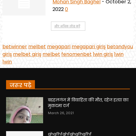
जरूर पढ़े
बड़हलगंज में विवाहिता की मौत, दहेज हत्या का
मुकदमा दर्ज
March 26, 2021
ghgfhfghfghgfhgfhf