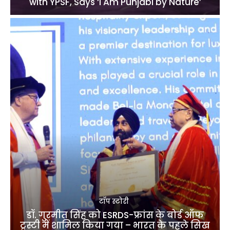
with YPSF, Says ‘I Am Punjabi by Nature’
टॉप स्टोरी
डॉ. गुरमीत सिंह को ESRDS-फ्रांस के बोर्ड ऑफ
ट्रस्टी में शामिल किया गया – भारत के पहले सिख