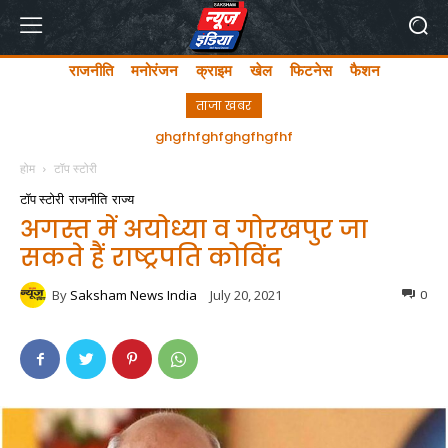
राजनीति
मनोरंजन
क्राइम
खेल
फिटनेस
फैशन
ताजा खबर
अयोध्या में लता मंगेशकर चौक का सीएम योगी ने किया उद्घाटन
होम
टॉप स्टोरी
टॉप स्टोरी
राजनीति
राज्य
अगस्त में अयोध्या व गोरखपुर जा
सकते हैं राष्ट्रपति कोविंद
By
Saksham News India
July 20, 2021
0