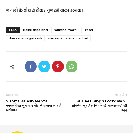
जंगलों के बीच से होकर गुजरने वाला इलाका
TAGS
Balkrishna brid
mumbai ward 3
road
shiv sena nagarsevk
shivsena balkrishna brid
पिछला लेख
अगला लेख
Sunita Rajesh Mehta :
Surjeet Singh Lockdown :
नगरसेविका सुनीता राजेश ने चलाया सफाई
अभिनेता सुरजीत सिंह ने की जरूरतमंदो की
अभियान
मदद