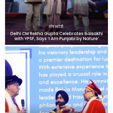
टॉप स्टोरी
Delhi CM Rekha Gupta Celebrates Baisakhi
with YPSF, Says ‘I Am Punjabi by Nature’