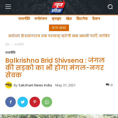
राजनीति
मनोरंजन
क्राइम
खेल
फिटनेस
फैशन
ताजा खबर
PFI पर CM योगी की दो टूक- ये नया भारत है, राष्ट्र की सुरक्षा में खतरा
बने संगठन स्वीकार्य नहीं
होम
राजनीति
राजनीति
Balkrishna Brid Shivsena : जंगल
की सड़को का भी होगा मंगल-नगर
सेवक
By
Saksham News India
May 31, 2021
0