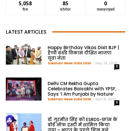
5,058
85
0
फैंस
फॉलोवर
सब्सक्राइबर्स
LATEST ARTICLES
Happy Birthday Vikas Dixit BJP |
हैप्पी बर्थडे विकास दीक्षित भाजपा
युवा नेता
Saksham News India DESK
-
May 29, 2026
0
Delhi CM Rekha Gupta
Celebrates Baisakhi with YPSF,
Says ‘I Am Punjabi by Nature’
Saksham News India DESK
-
April 15, 2025
0
डॉ. गुरमीत सिंह को ESRDS-फ्रांस के
बोर्ड ऑफ ट्रस्टी में शामिल किया
गया – भारत के पहले सिख बने