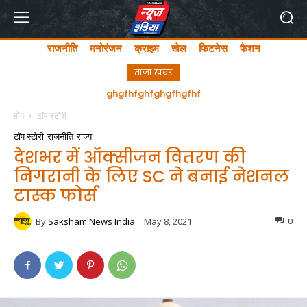
राजनीति
मनोरंजन
क्राइम
खेल
फिटनेस
फैशन
ताजा खबर
ghgfhfghfghgfhgfhf
होम
टॉप स्टोरी
टॉप स्टोरी
राजनीति
राज्य
देशभर में ऑक्सीजन वितरण की
निगरानी के लिए SC ने बनाई नेशनल
टास्क फोर्स
By
Saksham News India
May 8, 2021
0