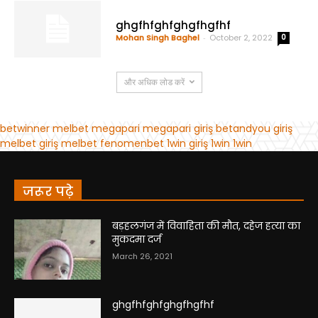
जरूर पढ़े
बड़हलगंज में विवाहिता की मौत, दहेज हत्या का
मुकदमा दर्ज
March 26, 2021
ghgfhfghfghgfhgfhf