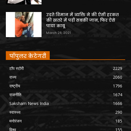
उड़ते विमान में व्यक्ति ने की ऐसी हरकत
की खतरे में पड़ी सबकी जान, फिर ऐसे
पाया काबू
March 28, 2021
पॉपुलर केटेगरी
टॉप स्टोरी
2229
राज्य
2060
राष्ट्रीय
1796
राजनीति
1674
Saksham News India
1666
स्वास्थ्य
290
मनोरंजन
185
विश्व
155