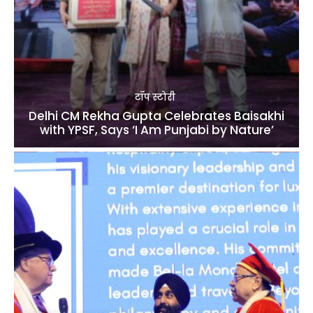
टॉप स्टोरी
Delhi CM Rekha Gupta Celebrates Baisakhi
with YPSF, Says ‘I Am Punjabi by Nature’