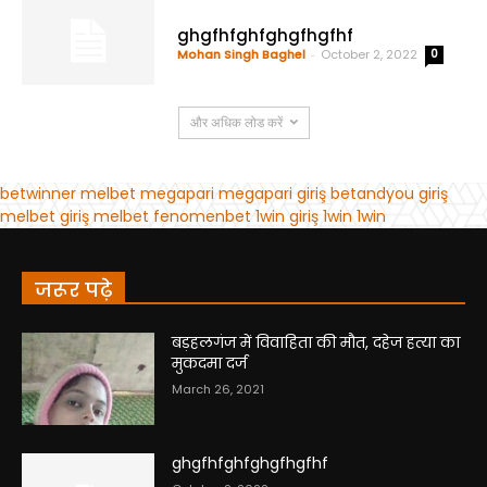
जरूर पढ़े
बड़हलगंज में विवाहिता की मौत, दहेज हत्या का
मुकदमा दर्ज
March 26, 2021
ghgfhfghfghgfhgfhf