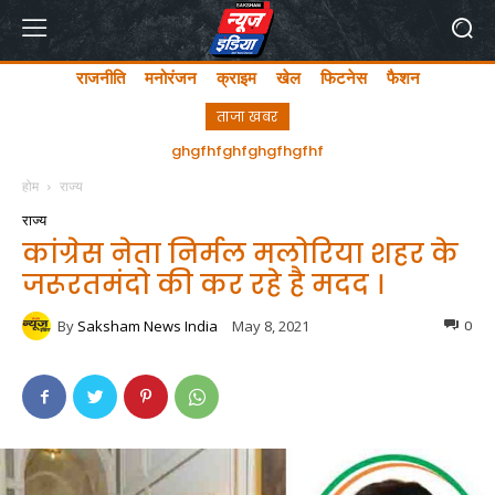
राजनीति
मनोरंजन
क्राइम
खेल
फिटनेस
फैशन
ताजा खबर
ghgfhfghfghgfhgfhf
होम
राज्य
राज्य
कांग्रेस नेता निर्मल मलोरिया शहर के
जरूरतमंदो की कर रहे है मदद ।
By
Saksham News India
May 8, 2021
0