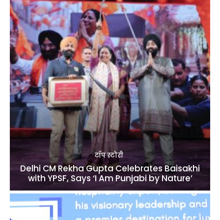
टॉप स्टोरी
Delhi CM Rekha Gupta Celebrates Baisakhi
with YPSF, Says ‘I Am Punjabi by Nature’