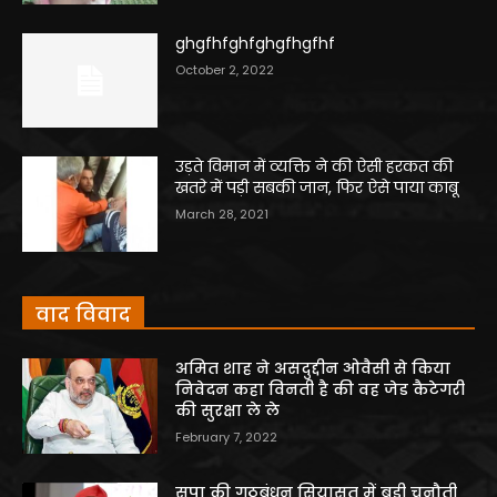
ghgfhfghfghgfhgfhf
October 2, 2022
उड़ते विमान में व्यक्ति ने की ऐसी हरकत की
खतरे में पड़ी सबकी जान, फिर ऐसे पाया काबू
March 28, 2021
वाद विवाद
अमित शाह ने असदुद्दीन ओवैसी से किया
निवेदन कहा विनती है की वह जेड कैटेगरी
की सुरक्षा ले ले
February 7, 2022
सपा की गठबंधन सियासत में बड़ी चुनौती