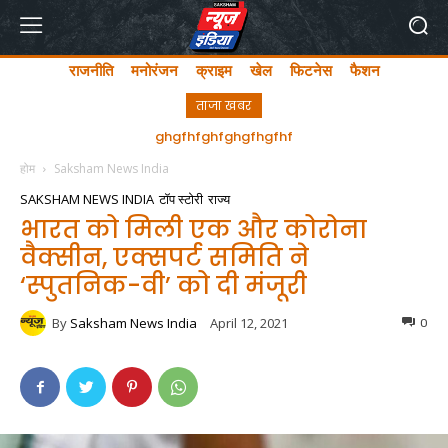
राजनीति
मनोरंजन
क्राइम
खेल
फिटनेस
फैशन
ताजा खबर
अयोध्या में लता मंगेशकर चौक का सीएम योगी ने किया उद्घाटन
होम
Saksham News India
SAKSHAM NEWS INDIA
टॉप स्टोरी
राज्य
भारत को मिली एक और कोरोना
वैक्सीन, एक्सपर्ट समिति ने
‘स्पुतनिक-वी’ को दी मंजूरी
By
Saksham News India
April 12, 2021
0