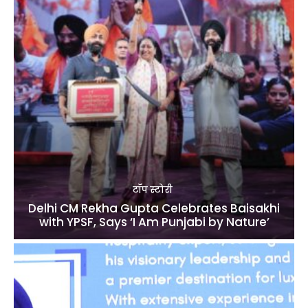
टॉप स्टोरी
Delhi CM Rekha Gupta Celebrates Baisakhi
with YPSF, Says ‘I Am Punjabi by Nature’