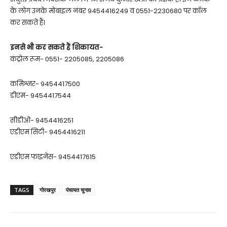
के लोग उनके मोबाइल नंबर 9454416249 व 0551-2230680 पर कॉल
कर सकते हैं।
इनसे भी कर सकते हैं शिकायत-
कंट्रोल रूम- 0551- 2205085, 2205086
कमिश्नर- 9454417500
डीएम- 9454417544
सीडीओ- 9454416251
एडीएम सिटी- 9454416211
एडीएम फाइनेंस- 9454417615
TAGS
गोरखपुर
पंचायत चुनाव