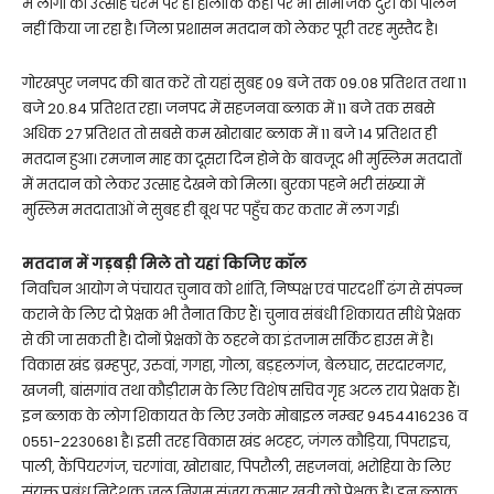
में लोगों का उत्साह चरम पर है। हालांकि कहीं पर भी सामजिक दुरी का पालन
नहीं किया जा रहा है। जिला प्रशासन मतदान को लेकर पूरी तरह मुस्तैद है।
गोरखपुर जनपद की बात करें तो यहां सुबह 09 बजे तक 09.08 प्रतिशत तथा 11
बजे 20.84 प्रतिशत रहा। जनपद में सहजनवा ब्लाक में 11 बजे तक सबसे
अधिक 27 प्रतिशत तो सबसे कम खोराबार ब्लाक में 11 बजे 14 प्रतिशत ही
मतदान हुआ। रमजान माह का दूसरा दिन होने के बावजूद भी मुस्लिम मतदातों
में मतदान को लेकर उत्साह देखने को मिला। बुरका पहने भरी संख्या में
मुस्लिम मतदाताओं ने सुबह ही बूथ पर पहुँच कर कतार में लग गई।
मतदान में गड़बड़ी मिले तो यहां किजिए कॉल
निर्वांचन आयोग ने पंचायत चुनाव को शांति, निष्पक्ष एवं पारदर्शी ढंग से संपन्न
कराने के लिए दो प्रेक्षक भी तैनात किए हैं। चुनाव संबंधी शिकायत सीधे प्रेक्षक
से की जा सकती है। दोनों प्रेक्षकों के ठहरने का इंतजाम सर्किट हाउस में है।
विकास खंड ब्रम्हपुर, उरुवां, गगहा, गोला, बड़हलगंज, बेलघाट, सरदारनगर,
खजनी, बांसगांव तथा कौड़ीराम के लिए विशेष सचिव गृह अटल राय प्रेक्षक हैं।
इन ब्लाक के लोग शिकायत के लिए उनके मोबाइल नम्बर 9454416236 व
0551-2230681 है। इसी तरह विकास खंड भटहट, जंगल कौड़िया, पिपराइच,
पाली, कैंपियरगंज, चरगांवा, खोराबार, पिपरौली, सहजनवां, भरोहिया के लिए
संयुक्त प्रबंध निदेशक जल निगम संजय कुमार खत्री को प्रेक्षक है। इन ब्लाक