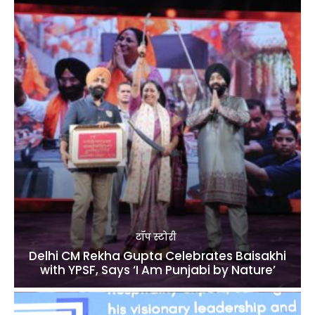
टॉप स्टोरी
Delhi CM Rekha Gupta Celebrates Baisakhi
with YPSF, Says ‘I Am Punjabi by Nature’