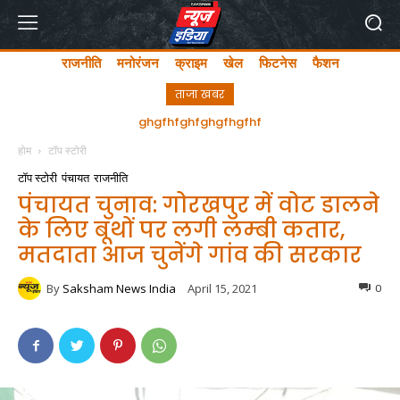
राजनीति
मनोरंजन
क्राइम
खेल
फिटनेस
फैशन
ताजा खबर
अयोध्या में लता मंगेशकर चौक का सीएम योगी ने किया उद्घाटन
ghgfhfghfghgfhgfhf
होम
टॉप स्टोरी
टॉप स्टोरी
पंचायत
राजनीति
पंचायत चुनाव: गोरखपुर में वोट डालने
के लिए बूथों पर लगी लम्‍बी कतार,
मतदाता आज चुनेंगे गांव की सरकार
By
Saksham News India
April 15, 2021
0