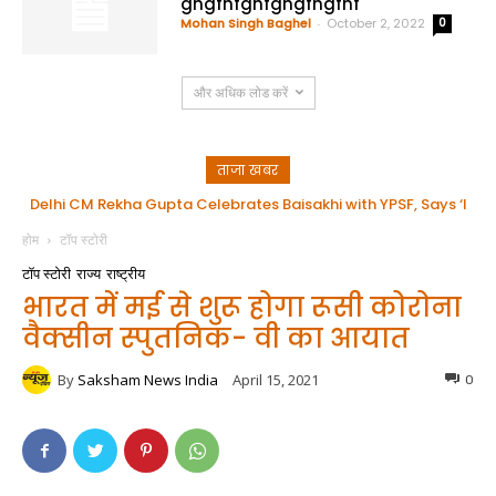
ghgfhfghfghgfhgfhf
Mohan Singh Baghel
-
October 2, 2022
0
और अधिक लोड करें