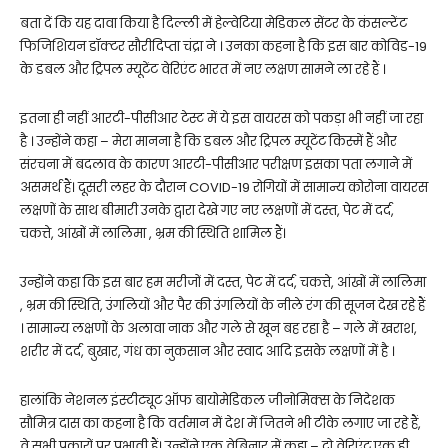
बता दें कि यह दावा किया है दिल्ली में हेल्वेटिया मेडिकल सेंटर के कंसल्टेंट
फिजिशियन डॉक्‍टर सौरीदिप्ता चंद्रा ने । उनका कहना है कि इस बार कोविड-19
के डबल और ट्रिपल म्यूटेंट वेरिएंट भारत में नए लक्षण सामने ला रहे हैं ।
इतना ही नहीं आरटी-पीसीआर टेस्ट में ये इस वायरस को पकड़ा भी नहीं जा रहा
है । उन्होंने कहा – मेरा मानना है कि डबल और ट्रिपल म्यूटेंट किस्में हैं और
संरचना में बदलाव के कारण आरटी-पीसीआर परीक्षण इसका पता लगाने में
असमर्थ हैं। दूसरी लहर के दौरान COVID-19 रोगियों में सामान्य कोरोना वायरस
लक्षणों के साथ बीमारी उनके द्वारा देखे गए नए लक्षणों में दस्त, पेट में दर्द,
चकत्ते, आंखों में लालिमा , भ्रम की स्थिति शामिल हैं।
उन्होंने कहा कि इस बार हम मरीजों में दस्त, पेट में दर्द, चकत्ते, आंखों में लालिमा
, भ्रम की स्थिति, उंगलियों और पैर की उंगलियों के नीले रंग की सूजन देख रहे हैं
। सामान्य लक्षणों के अलावा नाक और गले से खून बह रहा है – गले में खराश,
शरीर में दर्द, बुखार, गंध का नुकसान और स्वाद आदि इसके लक्षणों में है ।
हालांकि नेशनल इंस्टीट्यूट ऑफ बायोमेडिकल जीनोमिक्स के निदेशक
सौमित्र दास का कहना है कि वर्तमान में देश में जितने भी टीके लगाए जा रहे हैं,
वे सभी प्रकारों पर प्रभावी हैं। उन्होंने एक वेबिनार में कहा – दो वेरिएंट एक ही