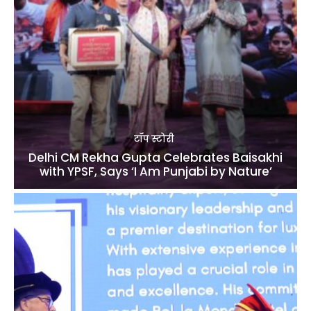
टॉप स्टोरी
Delhi CM Rekha Gupta Celebrates Baisakhi
with YPSF, Says ‘I Am Punjabi by Nature’