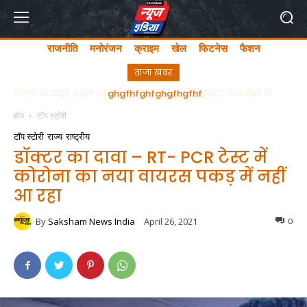
राजनीति
मनोरंजन
क्राइम
खेल
फिटनेस
फैशन
ताजा खबर
ghgfhfghfghgfhgfhf
होम
टॉप स्टोरी
टॉप स्टोरी
राज्य
राष्ट्रीय
डॉक्टर का दावा – RT- PCR टेस्ट में
कोरोना का नया वायरस पकड़ में नहीं
आ रहा
By
Saksham News India
April 26, 2021
0