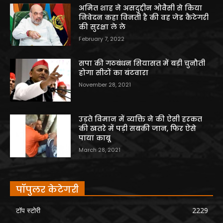
अमित शाह ने असदुद्दीन ओवैसी से किया
निवेदन कहा विनती है की वह जेड कैटेगरी
की सुरक्षा ले ले
February 7, 2022
सपा की गठबंधन सियासत में बड़ी चुनौती
होगा सीटों का बंटवारा
November 28, 2021
उड़ते विमान में व्यक्ति ने की ऐसी हरकत
की खतरे में पड़ी सबकी जान, फिर ऐसे
पाया काबू
March 28, 2021
पॉपुलर केटेगरी
टॉप स्टोरी
2229