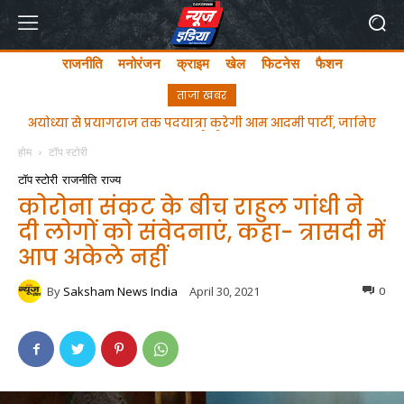
राजनीति
मनोरंजन
क्राइम
खेल
फिटनेस
फैशन
ताजा खबर
अयोध्या से प्रयागराज तक पदयात्रा करेगी आम आदमी पार्टी, जानिए
PFI पर CM योगी की दो टूक- ये नया भारत है, राष्ट्र की सुरक्षा में खतरा
बने संगठन स्वीकार्य नहीं
कब से होगी शुरू
होम
टॉप स्टोरी
टॉप स्टोरी
राजनीति
राज्य
कोरोना संकट के बीच राहुल गांधी ने
दी लोगों को संवेदनाएं, कहा- त्रासदी में
आप अकेले नहीं
By
Saksham News India
April 30, 2021
0