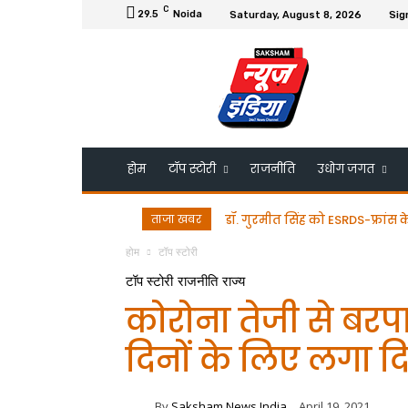
C
29.5
Noida
Saturday, August 8, 2026
Sig
होम
टॉप स्टोरी
राजनीति
उधोग जगत
ताजा खबर
डॉ. गुरमीत सिंह को ESRDS-फ्रांस 
होम
टॉप स्टोरी
टॉप स्टोरी
राजनीति
राज्य
कोरोना तेजी से बरप
दिनों के लिए लगा द
By
Saksham News India
April 19, 2021