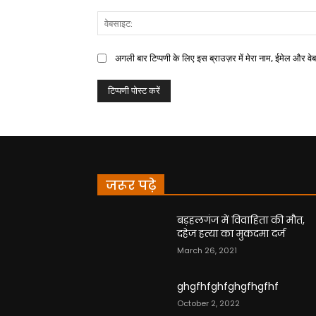
अगली बार टिप्पणी के लिए इस ब्राउज़र में मेरा नाम, ईमेल और वे
जरूर पढ़े
बड़हलगंज में विवाहिता की मौत,
दहेज हत्या का मुकदमा दर्ज
March 26, 2021
ghgfhfghfghgfhgfhf
October 2, 2022