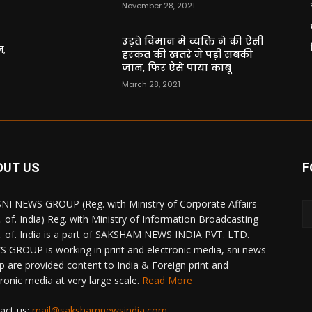
November 28, 2021
उड़ते विमान में व्यक्ति ने की ऐसी
न,
हरकत की खतरे में पड़ी सबकी
जान, फिर ऐसे पाया काबू
March 28, 2021
OUT US
F
NI NEWS GROUP (Reg. with Ministry of Corporate Affairs
. of. India) Reg. with Ministry of Information Broadcasting
. of. India is a part of SAKSHAM NEWS INDIA PVT. LTD.
 GROUP is working in print and electronic media, sni news
p are provided content to India & Foreign print and
tronic media at very large scale.
Read More
act us:
mail@sakshamnewsindia.com