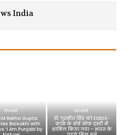
ws India
टॉप स्टोरी
टॉप स्टोरी
 CM Rekha Gupta
डॉ. गुरमीत सिंह को ESRDS-
tes Baisakhi with
फ्रांस के बोर्ड ऑफ ट्रस्टी में
ys ‘I Am Punjabi by
शामिल किया गया – भारत के
Nature’
पहले सिख बने