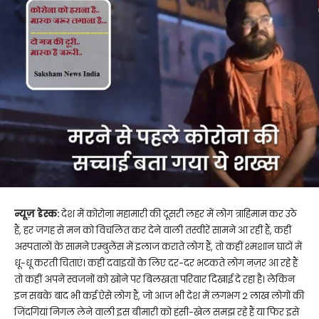
न्यूज़ डेस्क:
देश में कोरोना महामारी की दूसरी लहर में लोग त्राहिमाम कर उठे
हैं, हर जगह से मन को विचलित कर देने वाली तस्वीरें सामने आ रहीं हैं, कहीं
अस्पतालों के सामने एम्बुलेंस में इलाज कराते लोग हैं, तो कहीं श्मशान घाटों में
धू-धू करती चिताएं। कहीं दवाइयों के लिए दर-दर भटकते लोग नज़र आ रहे हैं
तो कहीं अपने स्वजनों को खोने पर बिलखता परिवार दिखाई दे रहा है। लेकिन
इन सबके बाद भी कई ऐसे लोग हैं, जो आज भी देश में लगभग 2 लाख लोगों की
जिंदगियां निगल लेने वाली इस बीमारी को हंसी-खेल समझ रहे हैं या फिर इसे