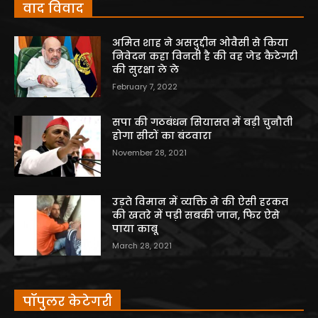
वाद विवाद
अमित शाह ने असदुद्दीन ओवैसी से किया
निवेदन कहा विनती है की वह जेड कैटेगरी
की सुरक्षा ले ले
February 7, 2022
सपा की गठबंधन सियासत में बड़ी चुनौती
होगा सीटों का बंटवारा
November 28, 2021
उड़ते विमान में व्यक्ति ने की ऐसी हरकत
की खतरे में पड़ी सबकी जान, फिर ऐसे
पाया काबू
March 28, 2021
पॉपुलर केटेगरी