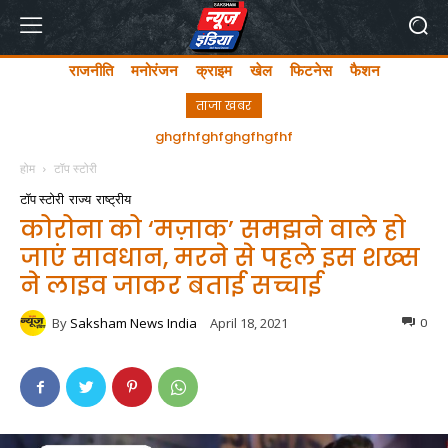
राजनीति
मनोरंजन
क्राइम
खेल
फिटनेस
फैशन
ताजा खबर
अयोध्या में लता मंगेशकर चौक का सीएम योगी ने किया उद्घाटन
होम
टॉप स्टोरी
टॉप स्टोरी
राज्य
राष्ट्रीय
कोरोना को ‘मज़ाक’ समझने वाले हो
जाएं सावधान, मरने से पहले इस शख्स
ने लाइव जाकर बताई सच्चाई
By
Saksham News India
April 18, 2021
0