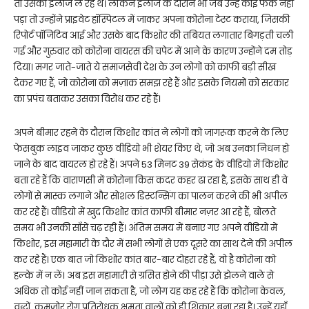
तो उसका इलाज ले रहे थे। लेकिन इलाज के दौरान भी जब उन्हें कोई फर्क नहीं
पड़ा तो उन्होंने प्राइवेट हॉस्पिटल में जाकर अपना कोरोना टेस्ट कराया, जिसकी
रिपोर्ट पॉजिटिव आई और उसके बाद किशोर की तबियत लगातार बिगड़ती चली
गई और गुरुवार को कोरोना वायरस की चपेट में आने के कारण उन्होंने दम तोड़
दिया। मगर जाते-जाते ये समाजसेवी देश के उन लोगों को काफी बड़ी सीख
देकर गए हैं, जो कोरोना को मज़ाक समझ रहे हैं और इसके नियमों को सरकार
का प्रपंच बताकर उसका विरोध कर रहे हैं।
अपने बीमार रहने के दौरान किशोर कांत ने लोगों को जागरूक करने के लिए
फेसबुक लाइव जाकर कुछ वीडियो भी शेयर किए थे, जो अब उनका निधन हो
जाने के बाद वायरल हो रहे हैं। अपने 53 मिनट 39 सेकंड के वीडियो में किशोर
बता रहे हैं कि वाराणसी में कोरोना किस कदर कहर ढा रहा है, इसके साथ ही वे
लोगों से मास्क लगाने और सोशल डिस्टन्सिंग का पालन करने की भी अपील
कर रहे हैं। वीडियो में खुद किशोर कांत काफी बीमार नज़र आ रहे हैं, बोलते
समय भी उनकी साँसें चढ़ रहीं हैं। अंतिम समय में बनाए गए अपने वीडियो में
किशोर, इस महामारी के दौर में सभी लोगों से एक दूसरे का साथ देने की अपील
कर रहे हैं। एक बात जो किशोर कांत बार-बार दोहरा रहे हैं, वो है कोरोना को
हल्के में न लें। अब इस महामारी से ग्रसित होने की पीड़ा उसे झेलने वाले से
अधिक तो कोई नहीं जान सकता है, जो लोग यह कह रहे हैं कि कोरोना केवल,
वृद्धों, कमज़ोर रोग प्रतिरोधक क्षमता वालों को ही शिकार बना रहा है। उन्हें यहाँ