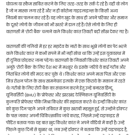
घोटाला या स्कैम साबित करने के लिए तरह-तरह के तर्क दे रहे हैं। यही वो लोग
हैं जो न मास्क लगा रहे हैं और न ही कोरोना गाइडलाइन्स के किसी अन्य
नियमों का पालन कर रहे हैं। यह लोग खुद के साथ ही अपने परिवार और समाज
के दूसरे लोगों के जीवन को भी खतरे में डाल रहे हैं। ऐसे लोगों के लिए ही
वाराणसी में ‘रोटी बैंक’ चलाने वाले किशोर कांत तिवारी बड़ी सीख देकर गए हैं।
वाराणसी की गलियों में हर हर महादेव के नारों के साथ भूखे लोगों का पेट भरने
वाले किशोर कांत ने कभी सपने में भी नहीं सोचा था कि उन्हें इस युवावस्था में
ही दुनिया छोड़कर जाना पड़ेगा। वाराणसी के निवासी किशोर कांत तिवारी अपने
अनूठे ‘रोटी बैंक’ के लिए देश भर में मशहूर थे। इसके जरिये वे कई गरीब और
निराश्रित लोगों की मदद कर चुके थे । किशोर कांत अपने माता पिता और एक
मित्र रोशन पटेल के साथ सामनेघाट इलाके में एक किराये के मकान में रहते
थे। गरीबों के लिए रोटी बैंक का संचालन करने हेतु उन्हें बनारस हिन्दू
यूनिवर्सिटी (BHU) के प्रोफेसर और झारखंड टेक्निकल यूनिवर्सिटी के
कुलपति प्रोफेसर पीके मिश्रा किशोर की सहायता करते थे। इन्ही किशोर कांत
को कुछ दिन पहले अपने तबियत में कुछ खराबी महसूस हुई, तो उन्होंने डॉक्टर
के पास जाकर अपनी चिकित्सकीय जांचें कराइ, जिसमे उन्हें टाइफाइड से
पीड़ित बताया गया। यह बात खुद किशोर कांत ने अपने वीडियो में कही है। उन्हें
पिछले कुछ दिनों से बुखार था, जब उन्हें डॉक्टर ने बताया कि उन्हें टाइफाइड है,