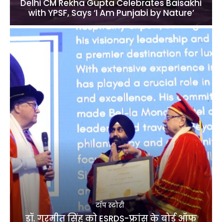
Delhi CM Rekha Gupta Celebrates Baisakhi
with YPSF, Says ‘I Am Punjabi by Nature’
टॉप स्टोरी
डॉ. गुरमीत सिंह को ESRDS-फ्रांस के बोर्ड ऑफ