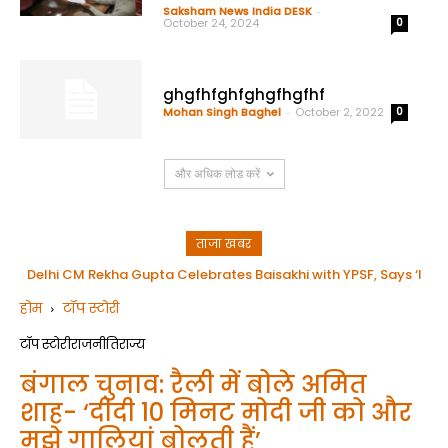
Saksham News India DESK
-
October 24, 2024
0
ghgfhfghfghgfhgfhf
Mohan Singh Baghel
-
October 2, 2022
0
और अधिक लोड करें