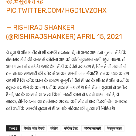
रहें,
#सुरक्षित
रहे
PIC.TWITTER.COM/HGD1LVZOHX
— RISHIRAJ SHANKER
(@RISHIRAJSHANKER)
APRIL 15, 2021
वे युवा थे और शरीर से भी काफी तंदरुस्त थे, तो अगर आप इस गुमान में हैं कि
सेहतमंद होने की वजह से कोरोना आपको कोई नुकसान नहीं पहुंचा पाएगा, तो
आप गलत सोच रहे हैं। हमारे देश में ही कई ऐसे उदाहरण हैं, जिसमे नौजवानों ने
इस घातक महामारी की चपेट में आकर अपनी जान गँवाई है। इसका एक कारण
यह भी है कि लॉकडाउन के कारण बुजुर्ग तो वैसे ही घर के भीतर हैं और बच्चों के
स्कूल बंद होने के कारण घरों के अंदर ही रह रहे हैं। ऐसे में उन युवाओं से अपील
है जो, घर के काम से या अन्य किसी जरुरी काम से घर से बाहर जाते हैं, वे
मास्क, सैनिटाइज़र का इस्तेमाल अवश्य करें और सोशल डिस्टन्सिंग बनाकर
रखें क्योंकि आपकी सुरक्षा में ही आपके परिवार की सुरक्षा भी निहित है।
TAGS
किशोर कांत तिवारी
कोरोना
कोरोना टेस्ट
कोरोना महामारी
फेसबुक लाइव