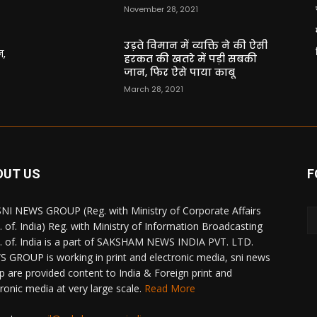
November 28, 2021
उड़ते विमान में व्यक्ति ने की ऐसी
न,
हरकत की खतरे में पड़ी सबकी
जान, फिर ऐसे पाया काबू
March 28, 2021
OUT US
F
NI NEWS GROUP (Reg. with Ministry of Corporate Affairs
. of. India) Reg. with Ministry of Information Broadcasting
. of. India is a part of SAKSHAM NEWS INDIA PVT. LTD.
 GROUP is working in print and electronic media, sni news
p are provided content to India & Foreign print and
tronic media at very large scale.
Read More