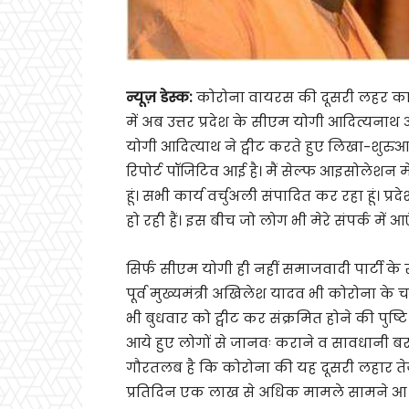
न्यूज़ डेस्क:
कोरोना वायरस की दूसरी लहर काफी
में अब उत्तर प्रदेश के सीएम योगी आदित्यनाथ आ
योगी आदित्याथ ने ट्वीट करते हुए लिखा-शुरु
रिपोर्ट पॉजिटिव आई है। मैं सेल्फ आइसोलेशन म
हूं। सभी कार्य वर्चुअली संपादित कर रहा हूं। 
हो रही हैं। इस बीच जो लोग भी मेरे संपर्क में
सिर्फ सीएम योगी ही नहीं समाजवादी पार्टी के राष
पूर्व मुख्यमंत्री अखिलेश यादव भी कोरोना के चपे
भी बुधवार को ट्वीट कर संक्रमित होने की पुष्ट
आये हुए लोगों से जानवः कराने व सावधानी 
गौरतलब है कि कोरोना की यह दूसरी लहार तेज
प्रतिदिन एक लाख से अधिक मामले सामने आ रह