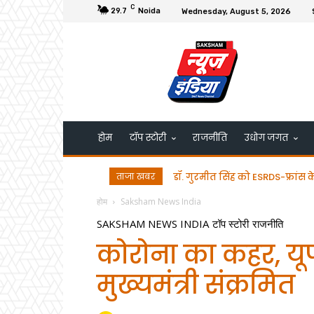
C
29.7
Noida
Wednesday, August 5, 2026
होम
टॉप स्टोरी
राजनीति
उधोग जगत
ताजा खबर
डॉ. गुरमीत सिंह को ESRDS-फ्रांस के 
भाजपा प्रत्याशी अतुल भातखलकर 
होम
Saksham News India
SAKSHAM NEWS INDIA
टॉप स्टोरी
राजनीति
कोरोना का कहर, यूपी क
मुख्यमंत्री संक्रमित