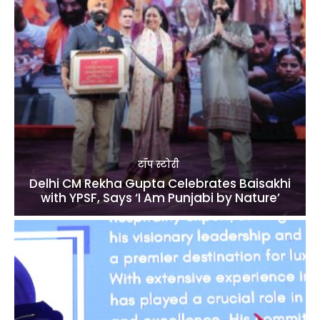
टॉप स्टोरी
Delhi CM Rekha Gupta Celebrates Baisakhi
with YPSF, Says ‘I Am Punjabi by Nature’