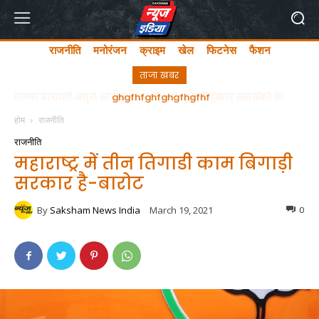
राजनीति
मनोरंजन
क्राइम
खेल
फिटनेस
फैशन
ताजा खबर
ghgfhfghfghgfhgfhf
होम
राजनीति
राजनीति
महाराष्ट्र में तीन तिगाडी काम बिगाड़ी
सरकार है-बारोट
By
Saksham News India
March 19, 2021
0