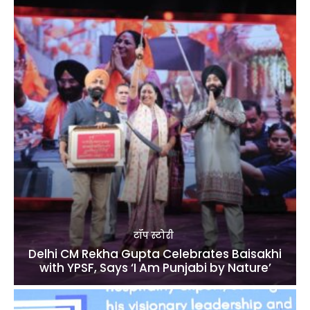
टॉप स्टोरी
Delhi CM Rekha Gupta Celebrates Baisakhi
with YPSF, Says ‘I Am Punjabi by Nature’