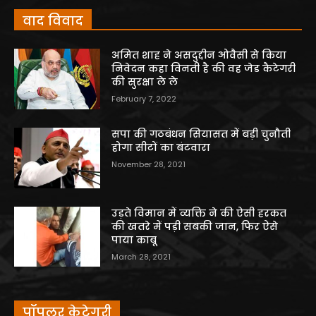
वाद विवाद
अमित शाह ने असदुद्दीन ओवैसी से किया
निवेदन कहा विनती है की वह जेड कैटेगरी
की सुरक्षा ले ले
February 7, 2022
सपा की गठबंधन सियासत में बड़ी चुनौती
होगा सीटों का बंटवारा
November 28, 2021
उड़ते विमान में व्यक्ति ने की ऐसी हरकत
की खतरे में पड़ी सबकी जान, फिर ऐसे
पाया काबू
March 28, 2021
पॉपुलर केटेगरी