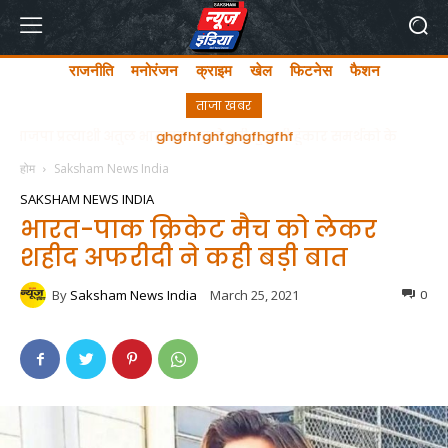
राजनीति
मनोरंजन
क्राइम
खेल
फिटनेस
फैशन
ताजा खबर
ghgfhfghfghgfhgfhf
होम
Saksham News India
SAKSHAM NEWS INDIA
भारत-पाक क्रिकेट मैच को लेकर
शहीद अफरीदी ने कही बड़ी बात
By
Saksham News India
March 25, 2021
0