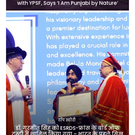
with YPSF, Says ‘I Am Punjabi by Nature’
टॉप स्टोरी
डॉ. गुरमीत सिंह को ESRDS-फ्रांस के बोर्ड ऑफ
ट्रस्टी में शामिल किया गया – भारत के पहले सिख