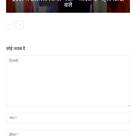
बने
कोई जवाब दें