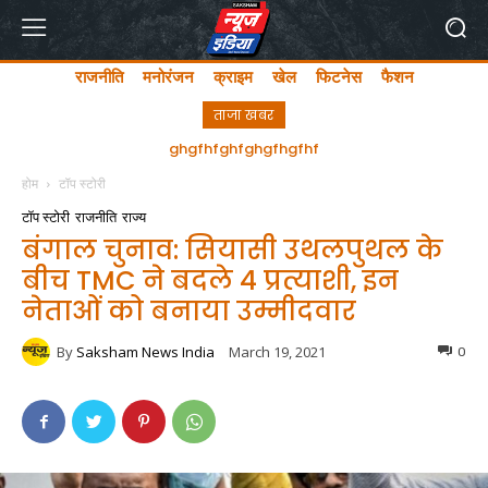
राजनीति
मनोरंजन
क्राइम
खेल
फिटनेस
फैशन
ताजा खबर
अयोध्या में लता मंगेशकर चौक का सीएम योगी ने किया उद्घाटन
होम
टॉप स्टोरी
टॉप स्टोरी
राजनीति
राज्य
बंगाल चुनाव: सियासी उथलपुथल के
बीच TMC ने बदले 4 प्रत्याशी, इन
नेताओं को बनाया उम्मीदवार
By
Saksham News India
March 19, 2021
0