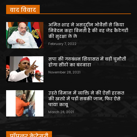
वाद विवाद
अमित शाह ने असदुद्दीन ओवैसी से किया
निवेदन कहा विनती है की वह जेड कैटेगरी
की सुरक्षा ले ले
February 7, 2022
सपा की गठबंधन सियासत में बड़ी चुनौती
होगा सीटों का बंटवारा
November 28, 2021
उड़ते विमान में व्यक्ति ने की ऐसी हरकत
की खतरे में पड़ी सबकी जान, फिर ऐसे
पाया काबू
March 28, 2021
पॉपुलर केटेगरी