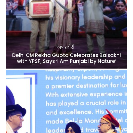
टॉप स्टोरी
Delhi CM Rekha Gupta Celebrates Baisakhi
with YPSF, Says ‘I Am Punjabi by Nature’