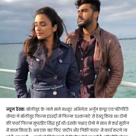
न्यूज़ डेस्क:
बॉलीवुड के जाने माने मशहूर अभिनेता अर्जुन कपूर एवं परिणीति
चोपड़ा ने बॉलीवुड फिल्म इडस्ट्री में फिल्म ‘इश्कजादे’ से डेब्यू किया था। दोनों
की फर्स्ट फिल्म सुपरहिट सिद्ध हुई थी। इसके पश्चात् दोनों ने साथ में कई मूवीज
में काम किया है। अब एक बार फिर ‘संदीप और पिंकी फरार’ में कार्य करने जा