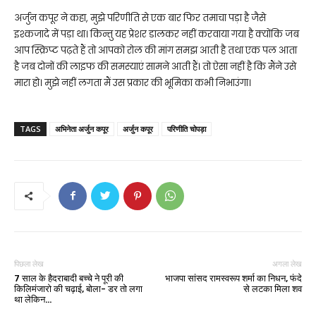
अर्जुन कपूर ने कहा, मुझे परिणीति से एक बार फिर तमाचा पड़ा है जैसे
इश्कजादे में पड़ा था। किन्तु यह प्रेशर डालकर नहीं करवाया गया है क्योंकि जब
आप स्क्रिप्ट पढ़ते हैं तो आपको रोल की मांग समझ आती है तथा एक पल आता
है जब दोनों की लाइफ की समस्याएं सामने आती हैं। तो ऐसा नहीं है कि मैंने उसे
मारा हो। मुझे नहीं लगता मैं उस प्रकार की भूमिका कभी निभाउंगा।
TAGS
अभिनेता अर्जुन कपूर
अर्जुन कपूर
परिणीति चोपड़ा
पिछला लेख
अगला लेख
7 साल के हैदराबादी बच्चे ने पूरी की
भाजपा सांसद रामस्वरूप शर्मा का निधन, फंदे
किलिमंजारो की चढ़ाई, बोला- डर तो लगा
से लटका मिला शव
था लेकिन…