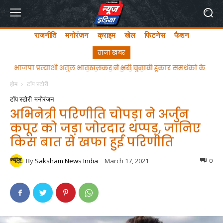
राजनीति
मनोरंजन
क्राइम
खेल
फिटनेस
फैशन
ताजा खबर
ghgfhfghfghgfhgfhf
होम
टॉप स्टोरी
टॉप स्टोरी
मनोरंजन
अभिनेत्री परिणीति चोपड़ा ने अर्जुन
कपूर को जड़ा जोरदार थप्पड़, जानिए
किस बात से खफा हुई परिणीति
By
Saksham News India
March 17, 2021
0