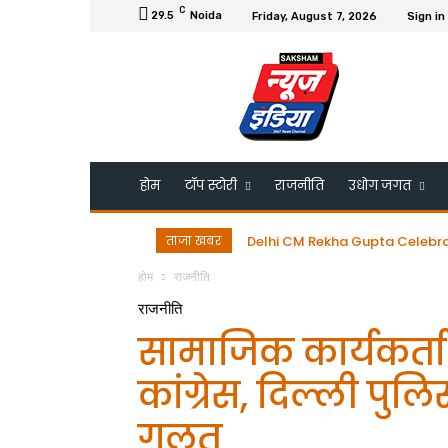
C
29.5
Noida
Friday, August 7, 2026
Sign in
होम
टॉप स्टोरी
राजनीति
उधोग जगत
ताजा खबर
Delhi CM Rekha Gupta Celebrates B
डॉ. गुरमीत सिंह को ESRDS-फ्रांस 
होम
राजनीति
राजनीति
सामाजिक कार्यकर्ता
कांग्रेस, दिल्ली पु
गलत