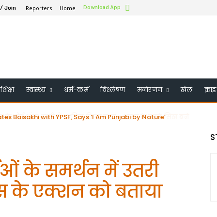
Reporters
Home
Download App
 / Join
शिक्षा
स्वास्थ्य
धर्म-कर्म
विश्लेषण
मनोरंजन
खेल
क्रा
aisakhi with YPSF, Says ‘I Am Punjabi by Nature’
के बोर्ड ऑफ ट्रस्टी में शामिल किया गया – भारत के पहले सिख बने
S
ओं के समर्थन में उतरी
लिस के एक्शन को बताया