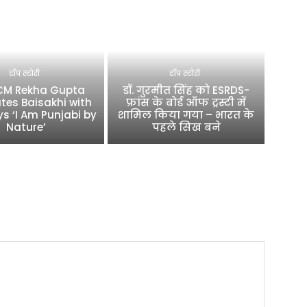
टॉप स्टोरी
टॉप स्टोरी
 CM Rekha Gupta
डॉ. गुरमीत सिंह को ESRDS-
tes Baisakhi with
फ्रांस के बोर्ड ऑफ ट्रस्टी में
ys ‘I Am Punjabi by
शामिल किया गया – भारत के
Nature’
पहले सिख बने